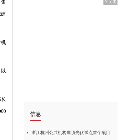
召集
X 关闭
织建
时机
，以
部长
00
信息
浙江杭州公共机构屋顶光伏试点首个项目正式并网发电_环球热头条