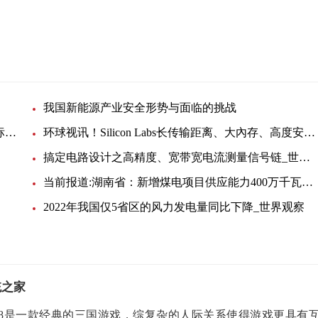
我国新能源产业安全形势与面临的挑战
环球头条：宏泽电线电缆因质量问题被暂停产品中标资格12个月
环球视讯！Silicon Labs长传输距离、大內存、高度安全的FG25 sub-GHz SoC现在全面供货
搞定电路设计之高精度、宽带宽电流测量信号链_世界微动态
当前报道:湖南省：新增煤电项目供应能力400万千瓦以上
2022年我国仅5省区的风力发电量同比下降_世界观察
统之家
志8是一款经典的三国游戏，综复杂的人际关系使得游戏更具有