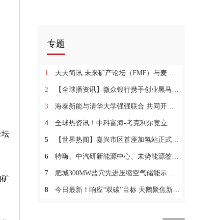
专题
1
天天简讯:未来矿产论坛（FMF）与麦肯锡达成合作
2
【全球播资讯】微众银行携手创业黑马举办“2023氢能项目专场投融资对接会”，助力氢能企业高质量发展
3
海泰新能与清华大学强强联合 共同开发光储氢系统集成关键技术 环球看热讯
4
全球热资讯！中科富海-考克利尔竞立签约 开启绿氢产业全面深化合作
论坛
5
【世界热闻】嘉兴市区首座加氢站正式投用 国富氢能提供设备
6
特嗨、中汽研新能源中心、未势能源签约 共同助推氢能行业研发工艺进步
7
肥城300MW盐穴先进压缩空气储能示范项目开工
的矿
8
今日最新！响应“双碳”目标 天鹅聚焦新能源辅助电池