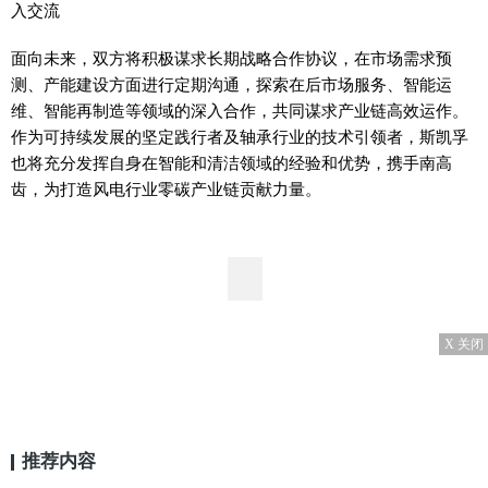
入交流
面向未来，双方将积极谋求长期战略合作协议，在市场需求预
测、产能建设方面进行定期沟通，探索在后市场服务、智能运
维、智能再制造等领域的深入合作，共同谋求产业链高效运作。
作为可持续发展的坚定践行者及轴承行业的技术引领者，斯凯孚
也将充分发挥自身在智能和清洁领域的经验和优势，携手南高
齿，为打造风电行业零碳产业链贡献力量。
X 关闭
推荐内容