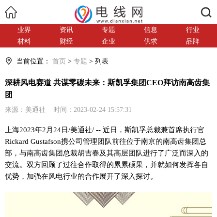
搜索
业界
资讯
专题
信息
行业
材料
财经
企业
供求
品牌
当前位置：
首页
>
专题
> 列表
深耕风电赛道 共谋零碳未来：斯凯孚集团CEO拜访南高齿集
团
来源：美通社 时间：2023-02-24 15:57:31
上海2023年2月24日/美通社/ -- 近日，斯凯孚总裁兼首席执行官
Rickard Gustafson携公司管理团队前往位于南京的南高齿集团总
部，与南高齿集团总裁胡吉春及其高层团队进行了广泛而深入的
交流。双方回顾了过往合作取得的累累硕果，并就如何发挥各自
优势，加强在风电行业的合作展开了深入探讨。