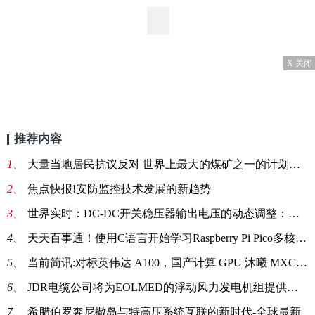
X 关闭
推荐内容
1、
大量当地居民抗议反对 世界上最大的煤矿之一的计划在印度受到挑战_每日速看
2、
焦点快报!安防监控技术发展的新趋势
3、
世界实时：DC-DC开关稳压器输出电压的动态调整：一个小妙招儿，帮你实现！
4、
天天百事通！使用C语言开始学习Raspberry Pi Pico多核微控制器板
5、
当前简讯:对标英伟达 A100，国产计算 GPU 沐曦 MXC500 仅用 5 小时成功点亮
6、
JDR电缆公司将为EOLMED的浮动风力发电机组提供动态电缆-热讯
7、
希腊伯罗奔尼撒岛与特高压系统互联的新时代-全球最新