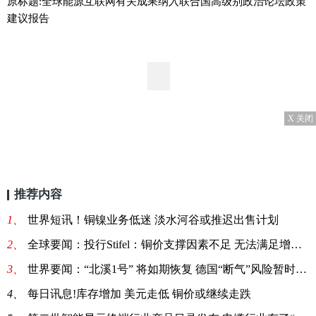
原标题:全球能源互联网有关成果纳入联合国高级别政治论坛政策
建议报告
X 关闭
推荐内容
1、
世界短讯！铜镍业务低迷 淡水河谷或推迟出售计划
2、
全球要闻：投行Stifel：铜价支撑因素不足 无法满足增长需求
3、
世界要闻：“北溪1号” 将如期恢复 德国“断气”风险暂时消除
4、
每日讯息!库存增加 美元走低 铜价或继续走跌