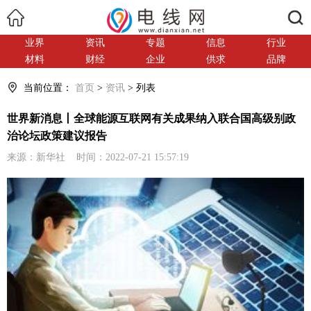
搜索
业界
资讯
专题
信息
行业
材料
财经
企业
供求
品牌
当前位置：
首页
>
资讯
> 列表
世界新消息丨全球能源互联网有关成果纳入联合国高级别政
治论坛政策建议报告
来源：新华社 时间：2022-07-21 15:57:19