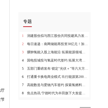
专题
1
润建股份拟与西江股份共同投建风力发电储能一体化项目3全球消息
2
每日速递：南网储能再投资38亿元！加码新型储能、抽水蓄能
3
骥翀氢能入股上海能沿 拓展能源领域布局
4
国电投城投与氢蓝时代签约 拓展大湾区氢能产业链、运营场景和产业服务
5
五部门重磅发布 锁定“光伏＋”等六大方向！
6
打通重卡换电商业模式 玖行能源第200座换电站下线
7
高能数造与爱驰汽车签约 探索氢燃料电池3D打印技术0天天百事通
信厅
8
焦点热讯:宁德时代为丰田旗下大发提供动力电池
业节