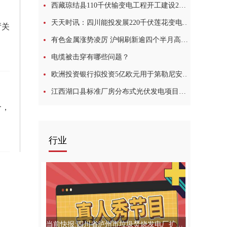
西藏琼结县110千伏输变电工程开工建设2世界看点
天天时讯：四川能投发展220千伏莲花变电站顺利完成验收并投运
厅关
有色金属涨势凌厉 沪铜刷新逾四个半月高位0每日精选
电缆被击穿有哪些问题？
欧洲投资银行拟投资5亿欧元用于第勒尼安海缆项目
江西湖口县标准厂房分布式光伏发电项目开工
合，
行业
当前快报:四川省泸州市垃圾焚烧发电厂扩能项目