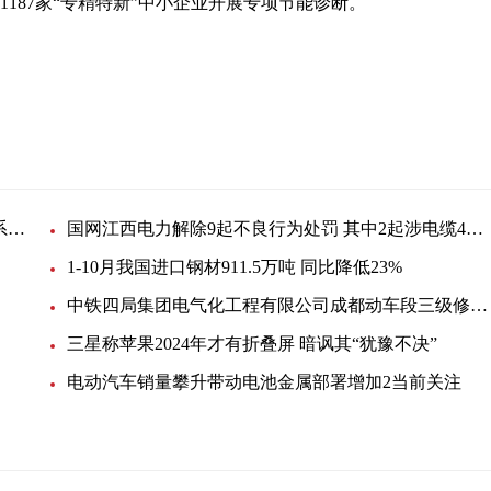
1187家“专精特新”中小企业开展专项节能诊断。
管部门
以下简称
宁夏煤业基建公司枣泉煤矿五分区行人及排矸斜井系统安装工程矿用屏蔽橡套电缆等询价采购公告2全球热消息
国网江西电力解除9起不良行为处罚 其中2起涉电缆4热点评
1-10月我国进口钢材911.5万吨 同比降低23%
中铁四局集团电气化工程有限公司成都动车段三级修设施工程项目经理部射频电缆采购询价书
三星称苹果2024年才有折叠屏 暗讽其“犹豫不决”
电动汽车销量攀升带动电池金属部署增加2当前关注