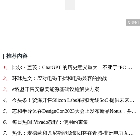
X 关闭
推荐内容
1、
比尔・盖茨：ChatGPT 的历史意义重大，不亚于“PC 或互联网诞生”
2、
环球热文：应对电磁干扰和电磁兼容的挑战
3、
e络盟开售安森美能源基础设施解决方案
4、
今头条！贸泽开售Silicon Labs系列2无线SoC 提供未来物联网所需的无线连接
5、
芯和半导体在DesignCon2023大会上发布新品Notus，并升级高速数字解决方案_全球独家
6、
每日热闻!Vivado教程：使用约束集
7、
热讯：麦德蒙和尤尼斯能源集团将在希腊-非洲电力互联上展开合作