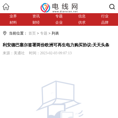
搜索
业界
资讯
专题
信息
行业
材料
财经
企业
供求
品牌
当前位置：
首页
>
专题
> 列表
利安德巴塞尔签署两份欧洲可再生电力购买协议:天天头条
来源：美通社 时间：2023-02-03 09:07:13