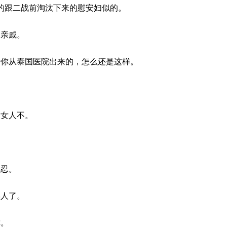
整的跟二战前淘汰下来的慰安妇似的。
的亲戚。
明看你从泰国医院出来的，怎么还是这样。
的女人不。
再忍。
骂人了。
你。