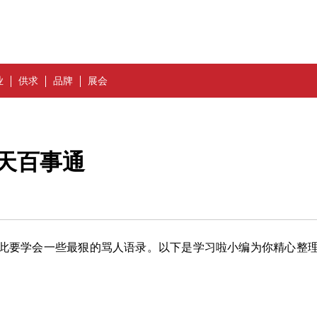
业
供求
品牌
展会
天百事通
此要学会一些最狠的骂人语录。以下是学习啦小编为你精心整