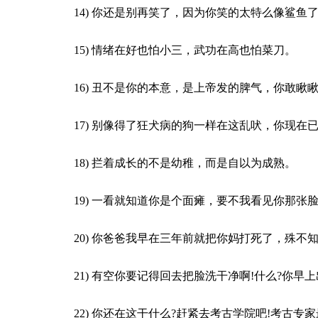
14) 你还是别再笑了，因为你笑的太特么像鲨鱼
15) 情绪在好也怕小三，武功在高也怕菜刀。
16) 丑不是你的本意，是上帝发的脾气，你敢瞅
17) 别像得了狂犬病的狗一样在这乱吠，你现在
18) 拦着成长的不是幼稚，而是自以为成熟。
19) 一看就知道你是个面瘫，要不我看见你那张
20) 你爸爸我早在三年前就把你妈打死了，殊
21) 有空你要记得回去把脸洗干净啊!什么?你
22) 你还在这干什么?赶紧去考古学院吧!考古