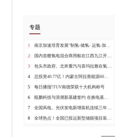
专题
1
南京加速培育发展“制氢-储氢- 运氢-加氢- 用氢全产业链协同
2
国内首艘氢电混合商用船在江西九江开建_当前观点
3
包头市政府、北奔重汽与喜玛拉雅在氢能领域深化合作沟通对接-环球报资讯
4
总投资40.77亿！内蒙古阿拉善能源60万千瓦风光制氢一体化项目正式签约_焦点速递
5
每日播报!TUV南德荣获十大机构称号
6
瓯鹏科技与浪潮新基建签约 在换电基础设施领域成战略合作伙伴
7
全国风电、光伏发电新增装机连续三年突破1亿千瓦 全球简讯
8
全球热点！全国已投运新型储能项目装机规模达870万千瓦