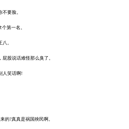
你不要脸。
能拿个第一名。
王八。
屎，屁股说话难怪那么臭了。
别人笑话啊!
起来的?真真是祸国殃民啊。