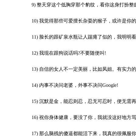
9) 整天穿这个低胸穿那个豹纹，看你这身打扮
10) 我觉得那些可爱擅长杂耍的猴子，或许是你
11) 脸长的跟矿泉水瓶让人踹瘪了似的，我明
12) 我现在跟狗说话吗?不要随便叫!
13) 自信的女人不一定美丽，比如凤姐。有实力
14) 内事不决问老婆，外事不决问Google!
15) 沉默是金，能忍则忍，忍无可忍时，便无需
16) 祝你身体健康，要没了你，我就没这好地方
17) 那么脑残的傻逼都能活下来，我真的很佩服