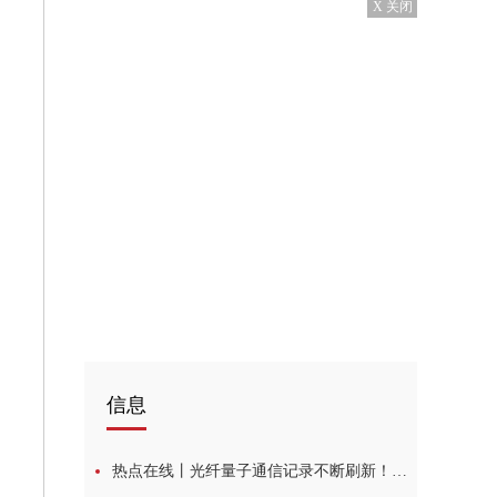
X 关闭
信息
热点在线丨光纤量子通信记录不断刷新！量子密钥分发再迎“首次”