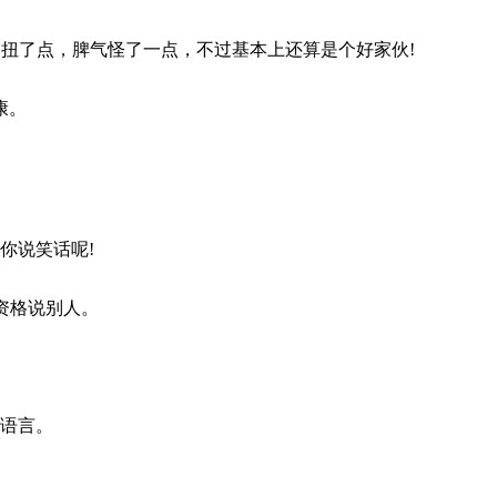
性别扭了点，脾气怪了一点，不过基本上还算是个好家伙!
康。
你说笑话呢!
资格说别人。
圾语言。