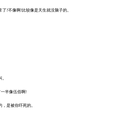
常了?不像啊!比较像是天生就没脑子的。
叫。
有一半像伍佰啊!
死的，是被你吓死的。