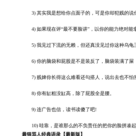
3) 其实我是想给你点面子的，可是你却犯贱的说
4) 如果现在评“最不要脸讲”，以你的能力绝对
5) 我见过下流的无赖，但还真没见过你这种乌龟
6) 你的脑袋和屁股是不是装反了，脑袋装满了
7) 贱婢你长得这么难看还勾搭人，说出去也不怕
8) 你有缸粗没缸高，除了屁股全是腰。
9) 连
广告
也信，读书读傻了吧!
10) 哇靠，是谁那么的不负责任的把你的脸拼凑
最狠骂人经典语录【最新版】