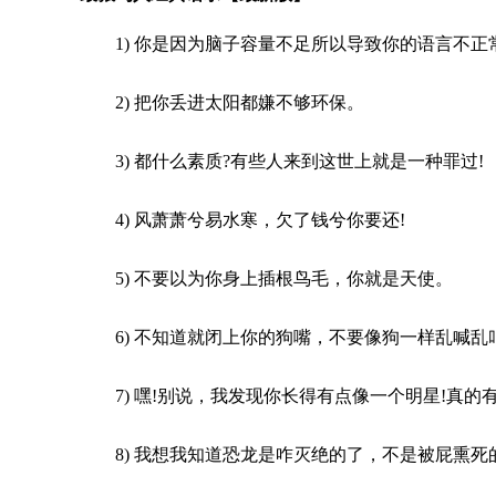
1) 你是因为脑子容量不足所以导致你的语言不正
2) 把你丢进太阳都嫌不够环保。
3) 都什么素质?有些人来到这世上就是一种罪过!
4) 风萧萧兮易水寒，欠了钱兮你要还!
5) 不要以为你身上插根鸟毛，你就是天使。
6) 不知道就闭上你的狗嘴，不要像狗一样乱喊乱
7) 嘿!别说，我发现你长得有点像一个明星!真的
8) 我想我知道恐龙是咋灭绝的了，不是被屁熏