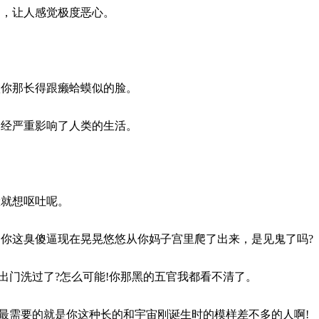
了，让人感觉极度恶心。
瞅你那长得跟癞蛤蟆似的脸。
已经严重影响了人类的生活。
脸就想呕吐呢。
不知你这臭傻逼现在晃晃悠悠从你妈子宫里爬了出来，是见鬼了吗?
早上出门洗过了?怎么可能!你那黑的五官我都看不清了。
专家最需要的就是你这种长的和宇宙刚诞生时的模样差不多的人啊!