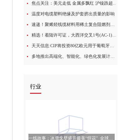
焦点关注：美元走低 金属多飘红 沪镍跌超2% 黑色系集体弱势运行
温度对电缆塑料绝缘及护套挤出质量的影响
速递！聚烯烃线缆材料用稀土复合阻燃剂研发成功
精选！着陆许可证，大西洋交叉1号(AC-1)海底电缆被允许继续运行25年
天天信息:CIP将投资80亿欧元用于葡萄牙海上风电项目
多地推出高端化、智能化、绿色化发展计划——制造业加快转型升级:环球热议
行业
一线故事：冰雪戈壁盛开最美“焊花”_全球速讯