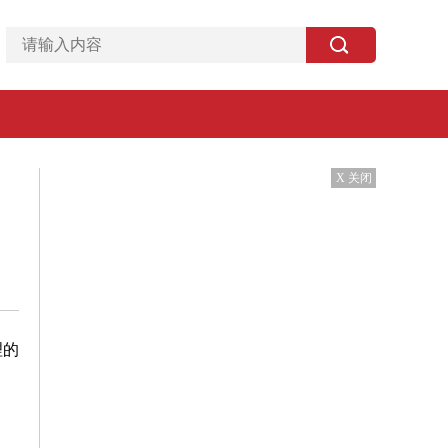
X 关闭
理的