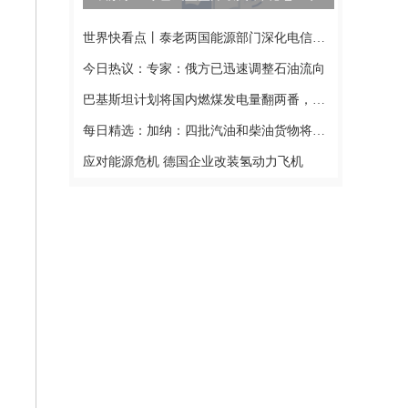
世界快看点丨泰老两国能源部门深化电信和能源领域的合作
今日热议：专家：俄方已迅速调整石油流向
巴基斯坦计划将国内燃煤发电量翻两番，远离天然气
每日精选：加纳：四批汽油和柴油货物将根据石油换黄金计划运抵
应对能源危机 德国企业改装氢动力飞机