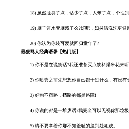
18) 虽然脸臭了点，话少了点，人笨了点，个
19) 脑子进水变脑残了么?好吧，妇炎洁洗洗更健
20) 你认为你装可爱就回归童年了?
最狠骂人经典语录【热门版】
1) 你不是在说笑话?我还准备买点饮料爆米花来听
2) 你喷粪之前先想想你自己都干过什么，有没有
3) 好狗不挡路，挡路的都是路障!
4) 你说的都是一堆废话?我完全可以无视你那垃
5) 请不要拿着你那不知羞耻的脸到处犯贱。