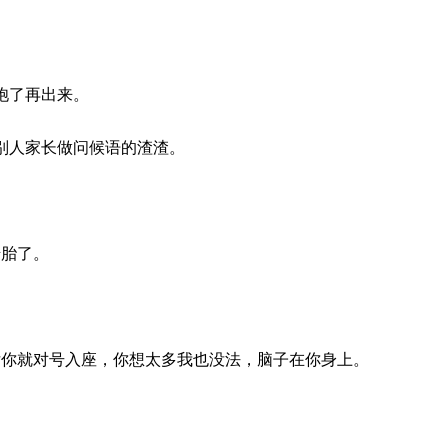
饱了再出来。
别人家长做
问候语
的渣渣。
错胎了。
理亏你就对号入座，你想太多我也没法，脑子在你身上。