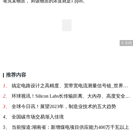
亳克某物质， 则该物质的浓度就是1 ppm。
X 关闭
推荐内容
1、
搞定电路设计之高精度、宽带宽电流测量信号链_世界微动态
2、
环球视讯！Silicon Labs长传输距离、大內存、高度安全的FG25 sub-GHz SoC现在全面供货
3、
全球今日讯！展望2023年，制造业技术的五大趋势
4、
全国碳市场交易渐入佳境
5、
当前报道:湖南省：新增煤电项目供应能力400万千瓦以上