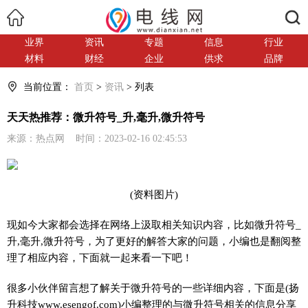
搜索
业界
资讯
专题
信息
行业
材料
财经
企业
供求
品牌
当前位置：
首页
>
资讯
> 列表
天天热推荐：微升符号_升,毫升,微升符号
来源：热点网 时间：2023-02-16 02:45:53
(资料图片)
现如今大家都会选择在网络上汲取相关知识内容，比如微升符号_
升,毫升,微升符号，为了更好的解答大家的问题，小编也是翻阅整
理了相应内容，下面就一起来看一下吧！
很多小伙伴留言想了解关于微升符号的一些详细内容，下面是(扬
升科技www.esengof.com)小编整理的与微升符号相关的信息分享