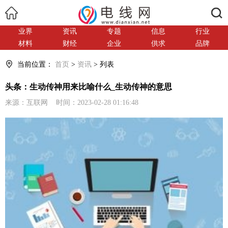
搜索
业界
资讯
专题
信息
行业
材料
财经
企业
供求
品牌
当前位置：
首页
>
资讯
> 列表
头条：生动传神用来比喻什么_生动传神的意思
来源：互联网 时间：2023-02-28 01:16:48