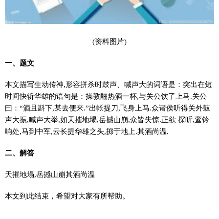
(资料图片)
一、题文
本文描写生动传神,形容拼杀时鼓声、喊声大的词语是：突出在短
时间快斩华雄的语句是：操教酾热酒一杯,与关公饮了上马.关公
曰：“酒且斟下,某去便来.”出帐提刀,飞身上马.众诸侯听得关外鼓
声大振,喊声大举,如天摧地塌,岳撼山崩,众皆失惊.正欲 探听,鸾铃
响处,马到中军,云长提华雄之头,掷于地上.其酒尚温.
二、解答
天摧地塌,岳撼山崩其酒尚温
本文到此结束，希望对大家有所帮助。