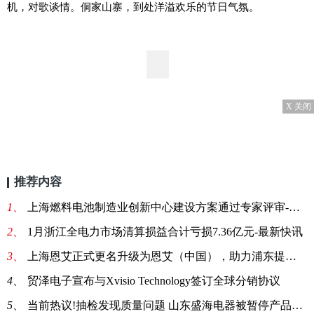
机，对歌谈情。侗家山寨，到处洋溢欢乐的节日气氛。
X 关闭
推荐内容
1、
上海燃料电池制造业创新中心建设方案通过专家评审-头条焦点
2、
1月浙江全电力市场清算损益合计亏损7.36亿元-最新快讯
3、
上海恩艾正式更名升级为恩艾（中国），助力浦东提升总部经济动能
4、
贸泽电子宣布与Xvisio Technology签订全球分销协议
5、
当前热议!抽检发现质量问题 山东盛海电器被暂停产品中标资格1年