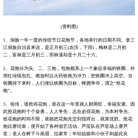
(资料图)
1、侗族一年一度的传统节日花炮节，各地举行的日期不同。拿三
江侗族自治县来说，是正月初三(农历，下同)，梅林是二月初
二，富禄是三月初三，而林溪却是十月二十六。
2、花炮分为头、二、三炮，包炮都系上一个象征幸福的铁圈，外
用红绿线包扎。燃放时以火药铁炮为冲力，把铁圈冲上高空。当
铁圈掉下来时，人们便以铁圈为目标，蜂拥争夺，谓之“抢花
炮”。
3、俗传，谁抢得花炮，谁在这一年里就人财两旺，幸福安康。因
此抢花炮时个个奋勇，人人争先，志在必得花炮，为本村争光。
抢花炮的时间不限，谁能把花炮先交到指挥台，就算优胜。抢花
炮比赛结束，便开始了各种游艺活动。芦笙队在芦笙场上赛芦
笙；老人在树下斗画眉，拉家常；年轻姑娘和小伙子则趁此良