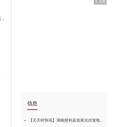
X 关闭
项，
信息
均下跌
【天天时快讯】湖南慈利县首座光伏发电加油站并网投运