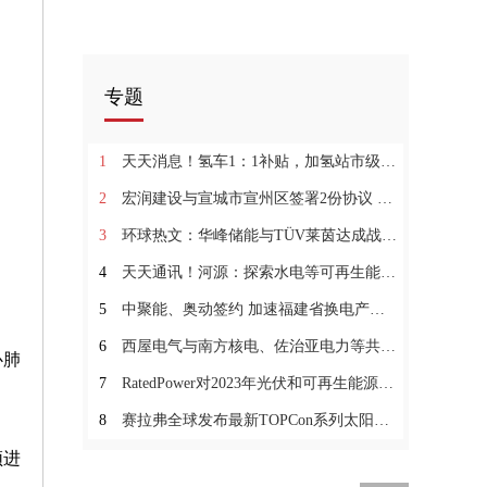
专题
1
天天消息！氢车1：1补贴，加氢站市级承担！天津燃料电池汽车示范补贴细则公布
2
宏润建设与宣城市宣州区签署2份协议 开发光伏项目
3
环球热文：华峰储能与TÜV莱茵达成战略合作协议
4
天天通讯！河源：探索水电等可再生能源制氢 开展燃料电池汽车应用试点示范
5
中聚能、奥动签约 加速福建省换电产业发展
6
西屋电气与南方核电、佐治亚电力等共同庆祝 Vogtle 3 号机组首次临界 环球关注
心肺
7
RatedPower对2023年光伏和可再生能源前景进行展望|全球头条
8
赛拉弗全球发布最新TOPCon系列太阳能光伏组件
频进