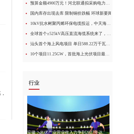
预算金额4900万元！河北联通拟采购电力电缆_每日热讯
国内库存出现去库 限制铜价跌幅 环球新要闻
10kV抗水树聚丙烯环保电缆投运，中天海缆、广东电网等参与研制
全球首个±525kV高压直流海缆系统来了，NKT和Prysmian被选定为供应商
汕头首个海上风电项目 单日588.22万千瓦时、超设计满发-热头条
10个项目11.25GW，首批海上光伏项目最新进展_环球动态
行业
惠，
安徽：光伏产业营业收入力争到2027年达到4000亿元 环球微动态