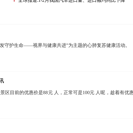
全球报道:1-2月我国汽车进口量、进口额均同比下降
出发守护生命——视界与健康共进”为主题的心肺复苏健康活动。
讯
景区目前的优惠价是88元 人，正常可是100元 人呢，趁着有优