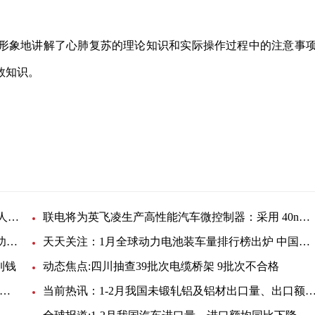
形象地讲解了心肺复苏的理论知识和实际操作过程中的注意事
救知识。
2023 年SIAF广州自动化展与Asiamold广州模具展在人潮中圆满举行|世界信息
联电将为英飞凌生产高性能汽车微控制器：采用 40nm 工艺-要闻
龙芯中科：联通云自主可控云与 LoongArch 架构成功适配
天天关注：1月全球动力电池装车量排行榜出炉 中国企业份额占比近六成
到钱
动态焦点:四川抽查39批次电缆桥架 9批次不合格
宁易发式电气设备有限公司被暂停产品中标资格6个月
当前热讯：1-2月我国未锻轧铝及铝材出口量、出口额同比