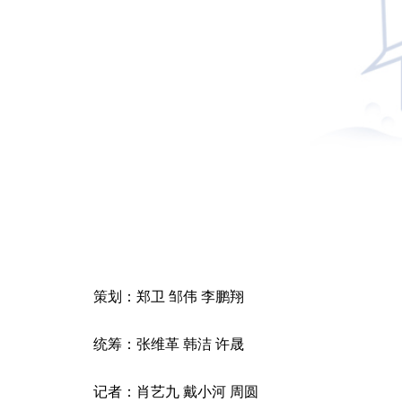
策划：郑卫 邹伟 李鹏翔
统筹：张维革 韩洁 许晟
记者：肖艺九 戴小河 周圆