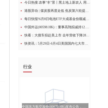
今日热搜:农事“丰”景丨黑土地上新农人 用科技改写农耕模样
港股异动 | 煤炭股再度走低 焦炭第六轮提涨落地 供需两端或压制双焦上行空间
每日快报!6月8日电池ETF大成基金份额减少100万份，重仓股宁德时代、阳光电源、三花智控
割设备
中国外运(00598.HK)：董事高翔拟减持12.74万股A股
快看：大搜车拟赴美上市 去年营收下降28.6%近三年持续亏损
快资讯：5月29日-6月4日美国国内七大市场标准级棉花均价较前周下跌0.71美分/磅
行业
中国东方航空股份(00670.HK)发布公告，于2026年6月9日斥资1000.03万元回购263.58万股A股