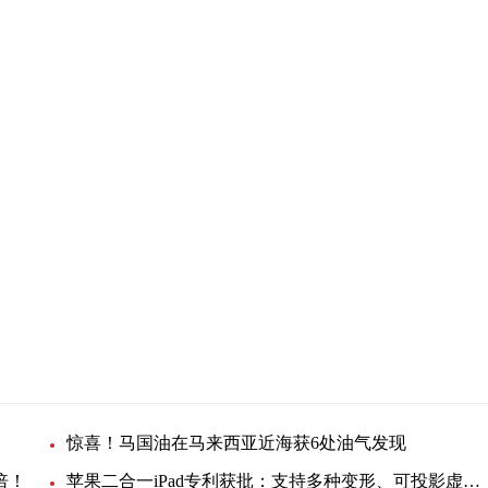
惊喜！马国油在马来西亚近海获6处油气发现
倍！
苹果二合一iPad专利获批：支持多种变形、可投影虚拟键盘