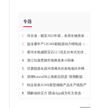
专题
1
河北省：截至2022年底，各类生物质发电装机容量总计约2191MW
2
益佳通年产12GWh新能源动力锂电池（一期）项目投产
3
黄河水电咸阳宝石12.5兆瓦分布式光伏项目并网发电
4
浙江垃圾焚烧市场将迎来小阳春
5
甘肃能源永昌河清滩光伏发电项目并网发电
6
浪潮KaiwuDB上海新总部及“浪潮数据库产业联合实验室”落成
7
恒运首条2GWh新型储能产品生产线投产
8
缓解油价压力 团油App成为车主首选