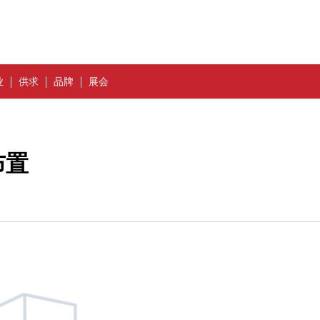
业
供求
品牌
展会
布置