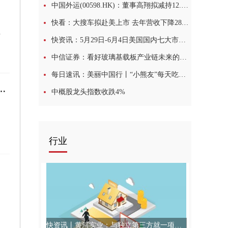
中国外运(00598.HK)：董事高翔拟减持12.74万股A股
快看：大搜车拟赴美上市 去年营收下降28.6%近三年持续亏损
割设备
快资讯：5月29日-6月4日美国国内七大市场标准级棉花均价较前周下跌0.71美分/磅
中信证券：看好玻璃基载板产业链未来的发展及投资机会 今日报
每日速讯：美丽中国行丨“小熊友”每天吃些啥？专属食谱揭秘
公布，董事会经审议并建议委任温志朝先生担任该行第四届董事会独立非执行董事
中概股龙头指数收跌4%
行业
快资讯丨黄河实业：与独立第三方就一项自主智能式人工智慧金融科技业务的潜在投资进行讨论