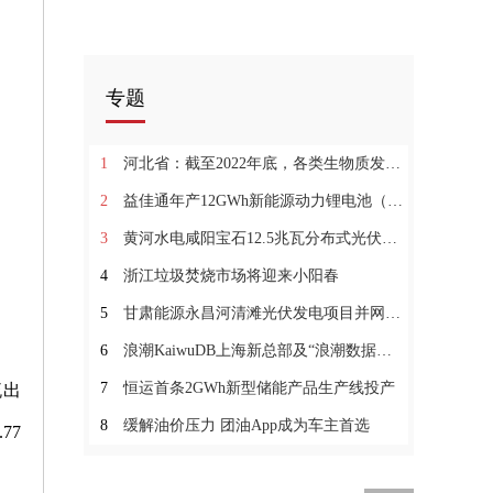
专题
1
河北省：截至2022年底，各类生物质发电装机容量总计约2191MW
2
益佳通年产12GWh新能源动力锂电池（一期）项目投产
3
黄河水电咸阳宝石12.5兆瓦分布式光伏项目并网发电
4
浙江垃圾焚烧市场将迎来小阳春
5
甘肃能源永昌河清滩光伏发电项目并网发电
6
浪潮KaiwuDB上海新总部及“浪潮数据库产业联合实验室”落成
7
恒运首条2GWh新型储能产品生产线投产
流出
8
缓解油价压力 团油App成为车主首选
77