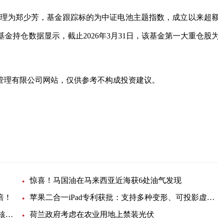
基金经理为郑少芳，基金跟踪标的为中证电池主题指数，成立以来超
的基金持仓数据显示，截止2026年3月31日，该基金第一大重仓股
管理有限公司网站，仅供参考不构成投资建议。
惊喜！马国油在马来西亚近海获6处油气发现
倍！
苹果二合一iPad专利获批：支持多种变形、可投影虚拟键盘
韩国反排海团队与日本民众共同举行集会 反对强推核污染水排海
荷兰政府考虑在农业用地上禁装光伏