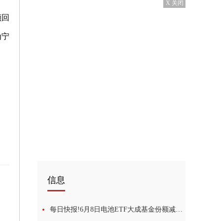
X 关闭
额回
为宁
信息
每日快报!6月8日电池ETF大成基金份额减少100万份，重仓股宁德时代、阳光电源、三花智控