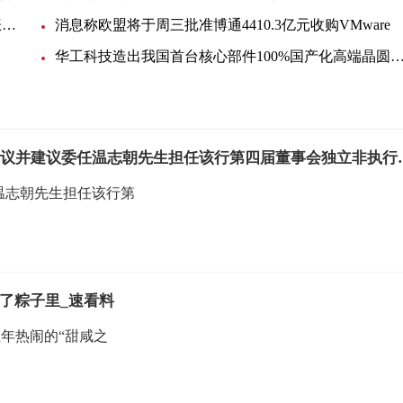
EIA月度展望：美国明年底产油量将小幅提升，看涨未来油价
消息称欧盟将于周三批准博通4410.3亿元收购VMware
华工科技造出我国首台核心部件100%国产化高端晶圆激光切
即时焦点：贵州银行(06199.HK)
任温志朝先生担任该行第
了粽子里_速看料
年热闹的“甜咸之