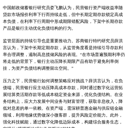
中国邮政储蓄银行研究员娄飞鹏认为，民营银行资产端收益率随
贷款市场报价利率下行而持续走低，但中长期定期存款锁定高成
本负债，在利率下行周期中形成期限错配风险，下架中长期存款
产品是银行主动优化负债结构的行为。
监管层面的持续引导也是重要推动力。苏商银行特约研究员薛洪
言认为，下架中长期定期存款，从监管角度看是持续引导存款利
率合理调整，遏制高息揽储风险的表现。“在市场普遍预期利率仍
将走低的背景下，银行主动压降长期限产品有助于避免利率倒
挂，为资产负债结构调整留出空间。”
压力之下，民营银行如何调整策略应对挑战？薛洪言认为，在负
债端，民营银行应主动压降高成本存款，同时通过数字化运营拓
展结算类活期存款等低成本稳定资金来源，优化负债结构。在业
务结构上，应大力发展中间业务与财富管理，获取非息收入，降
低对息差的单一依赖。在资产端，需深耕普惠金融与供应链金融
领域，利用地缘优势做深小微客群，提升风险定价能力。此外，
强化科技赋能，通过数字化降低边际成本，构建综合服务生态，