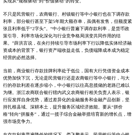
实现从“规模驱动”到“价值驱动”的转变。
不只是民营银行，农商银行、村镇银行等中小银行也在下调存款
利率，部分银行甚至下架5年期大额存单，虽偶有发售，但额度紧
张且利率低于“2字头”。“中小银行普遍下调存款利率，是货币政
策引导、利率市场化深化与行业竞争格局演变共同作用的结
果。”薛洪言说，在央行持续引导市场利率下行以降低实体经济融
资成本的背景下，银行资产端收益走低，负债端降成本成为稳定
经营的必然选择。
当前，商业银行存款挂牌利率处于低位，国有大行凭借资金成本
优势加快下沉，无论是民营银行还是农商银行等中小银行，与大
行的存款利差在逐步缩小，中小银行以往高息揽储的老路已难以
为继。浙江农商联合银行辖内武义农商银行相关负责人表示，银
行应发挥自身优势，通过差异化的金融服务和金融产品创新，坚
持扎根县域、深耕本土，提升服务区域经济效能。要从“拼价
格”转向“拼服务”，通过一揽子综合金融举措培育新的增长点，增
强市场竞争力。
在存款利率普遍降低的情况下，娄飞鹏表示，民营银行等中小银