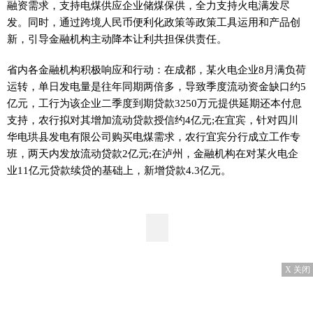
融资需求，支持电煤供应企业储煤保供，全力支持火电满发尽
发。同时，通过跨境人民币便利化政策等政策工具运用和产品创
新，引导金融机构主动降本让利共担保供责任。
省内各金融机构积极响应和行动：在成都，某火电企业8月满负荷
运转，单日发电量是往年同期两倍多，导致季度流动资金缺口约5
亿元，工行为该企业二季度到期贷款3250万元提供延期还本付息
支持，农行拟对其增加流动贷款授信约4亿元;在宜宾，针对四川
华电珙县发电有限公司购买电煤需求，农行宜宾分行成立工作专
班，两天内发放流动贷款2亿元;在泸州，金融机构在对某火电企
业11亿元贷款续贷的基础上，新增贷款4.3亿元。
X 关闭