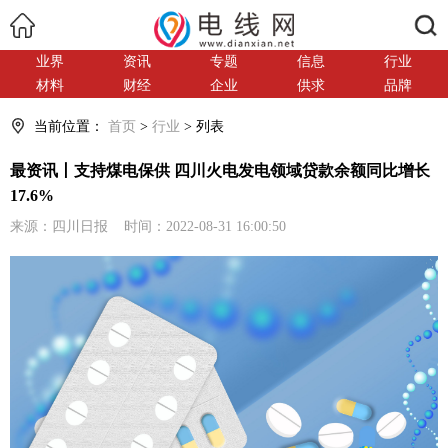
搜索
业界
资讯
专题
信息
行业
材料
财经
企业
供求
品牌
当前位置：
首页
>
行业
> 列表
最资讯丨支持煤电保供 四川火电发电领域贷款余额同比增长
17.6%
来源：四川日报 时间：2022-08-31 16:00:50