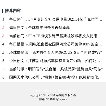
推荐内容
1、
每日热门：1-7月贵州全社会用电量1021.51亿千瓦时同比增1.5%
2、
每日热文：全球煤炭消费将再创新高
3、
当前热门：PEACE海缆系统巴基斯坦段即将投入使用
4、
每日播报!沈阳电缆集团被国网河北公司暂停10kV架空绝缘导线中标资格6个月
5、
环球快资讯：我国首个百万吨级CCUS项目全面建成投产
6、
今日热文：江苏新能源汽车保有量近70万辆，如何处理“退役”电池成为关键问题
7、
当前时讯：明阳智能“抗台第一风机品牌”抵御台风“马鞍”
8、
国网天水供电公司：“数据+警企联动”提升线损精益化管理水平
备案号： 豫ICP备2021032478号-3
Copyright ? 2015-2018 电线网 版权所有
邮箱897 18 09@qq.com