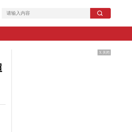
X 关闭
超