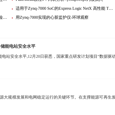
适用于Zynq-7000 SoC的Express Logic NetX 高性能 TCP-IP 协议栈_世界今亮点
大大提高硬盘驱动器/其它电路的可靠性——电子保险丝方案-环球速递
用Zynq-7000实现的心脏监护仪-环球观察
升储能电站安全水平
电站安全水平,12月20日获悉，国家重点研发计划项目“数据驱
能源大规模发展和电网稳定运行的关键环节。在支撑能源可再生