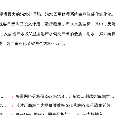
规模最大的污水处理场。污水回用处理系统由臭氧催化氧化池
统各单元均已投入使用，运行稳定，产水水质达标。其中，反
吨，反渗透产水及V型滤池产水勾兑产出的低质回用水，累计向
吨，为广东石化节省资金约2000万元。
金
催化氧化
精确仿真电池特性，更准确测量无线终端设备的耗电特性_热点
矢量网络分析仪R&S®ZNB，让多端口测试更简单|世界今亮点
全球时讯：山东华东线缆因拒不整改被冻结账号并暂停参与招标采购工作
芯片厂商减产为提价做准备 SSD和内存低价恐难延续
中国信息通信研究院预计 到2030年我国移动物联网连接数将达到百亿级规模-当前快报
PlanAhead教程5：网表分析与ChipScope内核插入