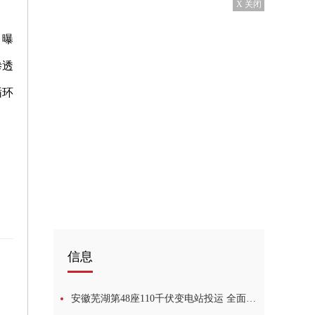
X 关闭
、曝
渗透
循环
信息
安徽芜湖第48座110千伏变电站投运 全面助力产业经济发展-独家焦点