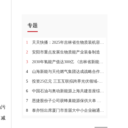
专题
1
天天快播：2025年吉林省生物质装机容量达到160万千瓦
2
安阳市重点发展生物质能产业装备制造
3
2030年氢能产值达300亿 《吉林省新能源产业高质量发展战略规划（2022—2030年）》发布
4
山海新能与天伦燃气集团达成战略合作:焦点短讯
5
投资25亿元 三五互联拟跨界光伏领域-天天快消息
6
中国石油与奥动新能源上海共建首座综合能源应用站
7
恩捷股份子公司获蜂巢能源保供大单 快看点
场污
8
泰亦恒出席厦门市首届大中小企业融通创新推进会 共助千亿新能源产业集结|全球头条
，减