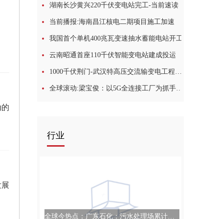
湖南长沙黄兴220千伏变电站完工-当前速读
当前播报:海南昌江核电二期项目施工加速
我国首个单机400兆瓦变速抽水蓄能电站开工
云南昭通首座110千伏智能变电站建成投运
1000千伏荆门-武汉特高压交流输变电工程投产送电
全球滚动:梁宝俊：以5G全连接工厂为抓手，打造“5G+工业互联网”第一品牌
动的
行业
发展
全球今热点：广东石化：污水处理场累计输送合格回用水超500万吨