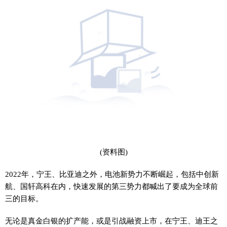
(资料图)
2022年，宁王、比亚迪之外，电池新势力不断崛起，包括中创新
航、国轩高科在内，快速发展的第三势力都喊出了要成为全球前
三的目标。
无论是真金白银的扩产能，或是引战融资上市，在宁王、迪王之