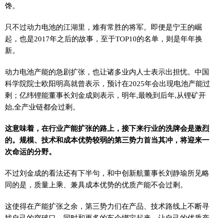
馋。
只不过动力电池的江湖里，难有常胜的将军。即便是宁王的崛
起，也是2017年之后的故事，至于TOP10的名单，则是年年换
新。
动力电池产能的急剧扩张，也让诸多业内人士表示出担忧。中国
科学院院士欧阳明高就曾表示，预计在2025年会出现电池产能过
剩；亿纬锂能董事长刘金成则表示，明年,最晚到后年,从锂矿开
始,全产业链都会过剩。
这意味着，在行业产能扩张的路上，接下来行业的洗牌会是激烈
的。规模、技术和成本优势较弱的第三势力首当其冲，将迎来一
次命运的分野。
不过刘金成的看法还有下半句，和中创新航董事长刘静瑜所见略
同的是，质量上乘、兼具成本优势的优质产能不会过剩。
这使得在产能扩张之余，第三势力们在产品、技术路线上不断寻
找自己的突破口，同时和更多的车企绑定起来，让自己的优质产