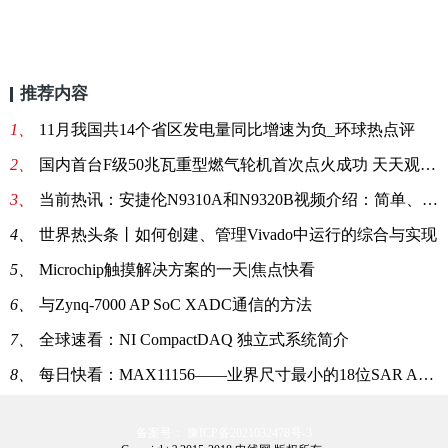
推荐内容
1、
11月我国共14个省区发电量同比增速为负_环球热点评
2、
国内首台F级50兆瓦重型燃气轮机首次点火成功 天天观天下
3、
当前热讯：安捷伦N9310A和N9320B视频介绍：简单、低成本的射频测量方法
4、
世界热头条丨如何创建、管理Vivado中运行的综合与实现
5、
Microchip触摸解决方案的一天|焦点快看
6、
与Zynq-7000 AP SoC XADC通信的方法
7、
全球速看：NI CompactDAQ 独立式系统简介
8、
每日快看：MAX11156——业界尺寸最小的18位SAR ADC
备案号： 豫ICP备2021032478号-3