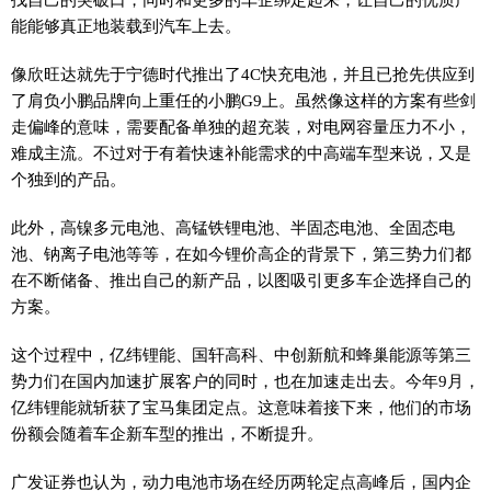
能能够真正地装载到汽车上去。
像欣旺达就先于宁德时代推出了4C快充电池，并且已抢先供应到
了肩负小鹏品牌向上重任的小鹏G9上。虽然像这样的方案有些剑
走偏峰的意味，需要配备单独的超充装，对电网容量压力不小，
难成主流。不过对于有着快速补能需求的中高端车型来说，又是
个独到的产品。
此外，高镍多元电池、高锰铁锂电池、半固态电池、全固态电
池、钠离子电池等等，在如今锂价高企的背景下，第三势力们都
在不断储备、推出自己的新产品，以图吸引更多车企选择自己的
方案。
这个过程中，亿纬锂能、国轩高科、中创新航和蜂巢能源等第三
势力们在国内加速扩展客户的同时，也在加速走出去。今年9月，
亿纬锂能就斩获了宝马集团定点。这意味着接下来，他们的市场
份额会随着车企新车型的推出，不断提升。
广发证券也认为，动力电池市场在经历两轮定点高峰后，国内企