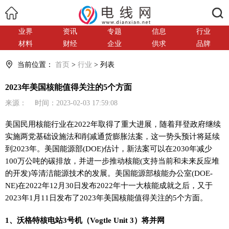
搜索
业界
资讯
专题
信息
行业
材料
财经
企业
供求
品牌
当前位置：
首页
>
行业
> 列表
2023年美国核能值得关注的5个方面
来源： 时间：2023-02-03 17:59:08
美国民用核能行业在2022年取得了重大进展，随着拜登政府继续
实施两党基础设施法和削减通货膨胀法案，这一势头预计将延续
到2023年。美国能源部(DOE)估计，新法案可以在2030年减少
100万公吨的碳排放，并进一步推动核能(支持当前和未来反应堆
的开发)等清洁能源技术的发展。美国能源部核能办公室(DOE-
NE)在2022年12月30日发布2022年十一大核能成就之后，又于
2023年1月11日发布了2023年美国核能值得关注的5个方面。
1、沃格特核
电站
3号机（Vogtle Unit 3）将并网