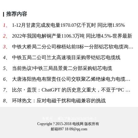
推荐内容
1、
1-12月甘肃完成发电量1970.07亿千瓦时 同比增1.95%
2、
2022年我国电解铜产量1106.3万吨 同比增4.5%-世界最新
3、
中铁大桥局二分公司柳梧站前II标一分部铝芯软电缆询价采购:每日简讯
4、
中铁五局二公司兰太高速项目采购带铠铝芯电缆线
5、
当前热议!中铁三局昌景黄二分部采购铝芯电缆
6、
大唐洛阳热电有限责任公司交联聚乙烯绝缘电力电缆采购结果公告
7、
比尔・盖茨：ChatGPT 的历史意义重大，不亚于“PC 或互联网诞生”
8、
环球热文：应对电磁干扰和电磁兼容的挑战
备案号： 豫ICP备2021032478号-3
Copyright ? 2015-2018 电线网 版权所有
邮箱897 18 09@qq.com