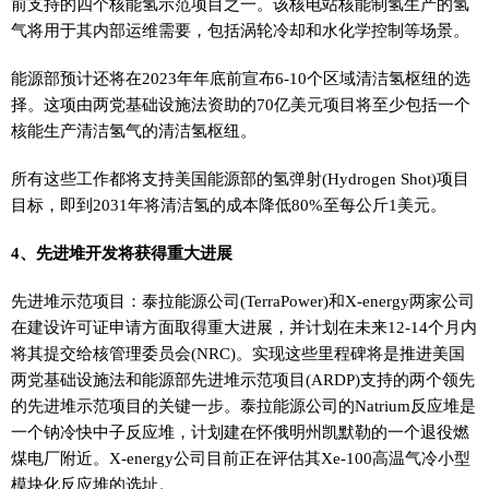
前支持的四个核能氢示范项目之一。该核电站核能制氢生产的氢
气将用于其内部运维需要，包括涡轮冷却和水化学控制等场景。
能源部预计还将在2023年年底前宣布6-10个区域清洁氢枢纽的选
择。这项由两党基础设施法资助的70亿美元项目将至少包括一个
核能生产清洁氢气的清洁氢枢纽。
所有这些工作都将支持美国能源部的氢弹射(Hydrogen Shot)项目
目标，即到2031年将清洁氢的成本降低80%至每公斤1美元。
4、先进堆开发将获得重大进展
先进堆示范项目：泰拉能源公司(TerraPower)和X-energy两家公司
在建设许可证申请方面取得重大进展，并计划在未来12-14个月内
将其提交给核管理委员会(NRC)。实现这些里程碑将是推进美国
两党基础设施法和能源部先进堆示范项目(ARDP)支持的两个领先
的先进堆示范项目的关键一步。泰拉能源公司的Natrium反应堆是
一个钠冷快中子反应堆，计划建在怀俄明州凯默勒的一个退役燃
煤电厂附近。X-energy公司目前正在评估其Xe-100高温气冷小型
模块化反应堆的选址。