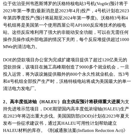
位于佐治亚州韦恩斯博罗的沃格特核电站3号机(Vogtle)预计将于
2023年第一季度(最新消息是2023年4月)投产，4号机计划在2023
年第四季度投产(预计将延期至2024年第一季度)。沃格特3号和4
号机组将是美国第一个使用西屋公司AP1000反应堆技术的核电
站。这些反应堆利用了强大的非能动安全功能，可以在无需任何
操作员操作或外部电源的情况下关闭，每个反应堆提供超过1000
MWe的清洁电力。
DOE的贷款项目办公室为完成扩建项目提供了超过120亿美元的
贷款担保，该项目在施工高峰期创造了9000多个就业机会，一旦
投入运营，将为该设施提供额外的800个永久性就业机会。当3号
和4号机组全部投产生产时，沃格特核电站将成为美国最大的单一
清洁电力发电厂。
2、高丰度低浓铀（HALEU）自主供应预计将获得重大进展
为支
持先进堆示范项目，DOE期望国内高丰度低浓缩铀(HALEU)生产
在2023年将迈出重大步伐。美国国防部(DOD)计划在2023年夏天
发布一份征求建议书，通过其HALEU可用性计划帮助建立
HALEU材料的库存。《削减通胀法案(Inflation Reduction Act)》