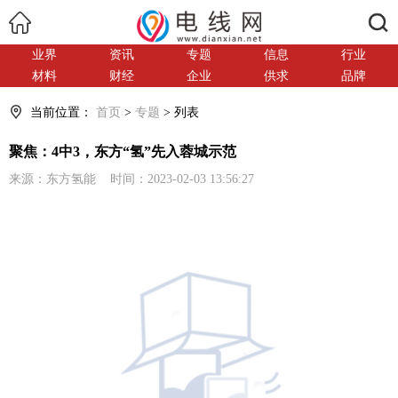
搜索
业界
资讯
专题
信息
行业
材料
财经
企业
供求
品牌
当前位置：
首页
>
专题
> 列表
聚焦：4中3，东方“氢”先入蓉城示范
来源：东方氢能 时间：2023-02-03 13:56:27