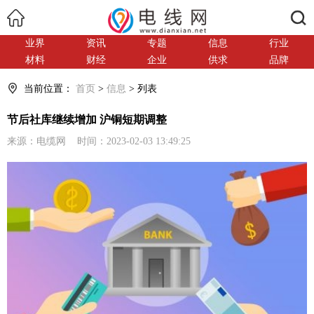
搜索
业界
资讯
专题
信息
行业
材料
财经
企业
供求
品牌
当前位置：
首页
>
信息
> 列表
节后社库继续增加 沪铜短期调整
来源：电缆网 时间：2023-02-03 13:49:25