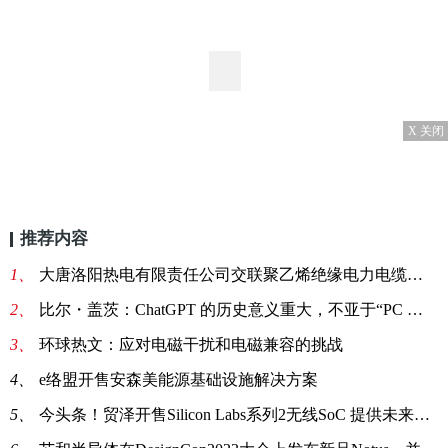
X 关闭
推荐内容
1、
大唐洛阳热电有限责任公司交联聚乙烯绝缘电力电缆采购结果公告
2、
比尔・盖茨：ChatGPT 的历史意义重大，不亚于“PC 或互联网诞生”
3、
环球热文：应对电磁干扰和电磁兼容的挑战
4、
e络盟开售安森美能源基础设施解决方案
5、
今头条！贸泽开售Silicon Labs系列2无线SoC 提供未来物联网所需的无线连接