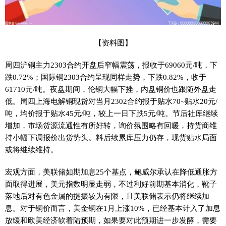
【资料图】
周四沪铜主力2303合约开盘后窄幅震荡，报收于69060元/吨，下
跌0.72%；国际铜2303合约呈现同样走势，下跌0.82%，收于
61710元/吨。夜盘期间，伦铜大幅下挫，内盘铜价也跟随外盘走
低。周四上海电解铜现货对当月2302合约报于贴水70~贴水20元/
吨，均价报于贴水45元/吨，较上一日下跌5元/吨。节后社库继续
增加，市场货源流通性有所好转，询价氛围略有回暖，持货商维
持小幅下调报价出货势头。料后续累库压力仍存，现货贴水局面
或将继续维持。
宏观方面，美联储如期加息25个基点，鲍威尔承认在降低通胀方
面取得进展，美元指数明显走弱，不过利好前期基本消化，靴子
落地后对有色金属的提振较为有限，且美联储表示仍将继续加
息。对于铜价而言，美金铜在1月上涨10%，已经基本计入了加息
放缓和欧美经济软着陆预期，如果要对此预期进一步发酵，需要