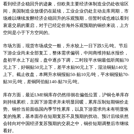
看到经济企稳回升的迹象，但欧美主要经济体制造业仍处收缩区
间，美国制造业放缓仍在延续，工业企业仍处主动去库周期，市
场难以继续发酵经济企稳回升的乐观预期，但暂时或也难以看到
衰退交易的重启，对于已经定价海外乐观预期的铜价来说，上方
空间是小于下方空间的。
市场方面，现货市场成交一般，升水较上一日下跌5元/吨。节后
下游企业尚未全部复工，整体需求偏弱，中间商维持贴水报价，
盘初平水上下起报，盘中逐步下调，二时段平水铜最低听闻贴70
元上下，好铜贴50元上下，差平水贴90元上下，湿法铜贴140元
上下。截止收盘，本网升水铜报贴50-贴10元/吨，平水铜报贴70-
贴30元/吨，差铜阿伯贴140-贴70元/吨。
库存方面，最近LME铜库存仍然徘徊在偏低位置，沪铜仓单库存
则持续累积，主因下游需求并未明显回暖，累库压制短期铜价走
势。铜价当前面临国内季节性累库，以及下游需求尚未有明显恢
复的拖累，基本面存在短期复苏不及预期的扰动。预计后续依然
会转向对中国经济复苏预期的交易之中，铜价短期调整后市继续
看好。