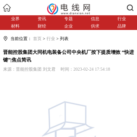
搜索
业界
资讯
专题
信息
行业
材料
财经
企业
供求
品牌
当前位置：
首页
>
行业
> 列表
晋能控股集团大同机电装备公司中央机厂按下提质增效 “快进
键”|焦点简讯
来源：晋能控股集团 刘文君 时间：2023-02-24 17:54:18