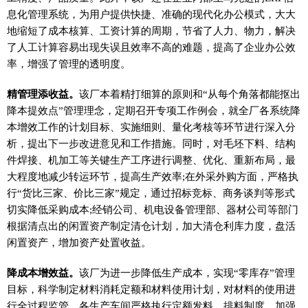
息化管理系统，为用户提供快捷、准确的现代化办公模式，大大
地缩短了成本核算、工资计算的周期，节省了人力、物力，解决
了人工计算容易出现失误且效率不高的难题，提高了企业办公效
率，增强了管理的透明度。
精管理添收益。
该厂本着精打细算的原则和“从每个角落都能抠出
降本提效点”管理理念，定期召开专项工作例会，就全厂各系统降
本增效工作的计划目标、实施细则、量化考核等环节进行深入分
析，提出下一步改进意见和工作措施。同时，对毛坯下料、结构
件焊接、机加工等关键生产工序进行调整、优化、重新布局，最
大程度地减少转运环节，提高生产效率;在外采外购方面，严格执
行“货比三家、价比三家”规定，通过招标竞标、商务谈判等形式
切实降低采购成本;经销公司、机电设备管理部、器材公司等部门
根据清点出的闲置资产制定清仓计划，加大清仓利库力度，盘活
闲置资产，增加资产处置收益。
降成本增效益。
该厂为进一步降低生产成本，实现“零库存”管理
目标，科学制定材料消耗定额和材料使用计划，对材料的使用进
行全过程监管。各生产车间严格执行定额发料、排料制度，加强