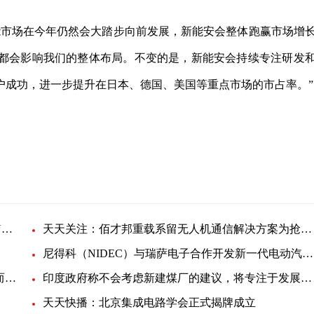
能市场在今年仍然会大踏步向前发展，新能安会整体跑赢市场增
都会影响我们的整体布局。不变的是，新能安会持续专注研发
户成功，进一步提升在日本、德国、美国等重点市场的市占率。”
罗德与施瓦茨的交互性测试解决方案实现了新的ITU网络性能评估建议-资讯推荐
天天关注：佰才邦重载系留无人机通信解决方案为抢险救灾提供保障
尼得科（NIDEC）与瑞萨电子合作开发新一代电动汽车用电驱系统E-Axle的半导体解决方案
为什么非常稳定的开关模式电源仍可能由于负电阻而产生振荡
印度政府称不会考虑新建煤厂的建议，将专注于发展可再生能源行业_全球热资讯
天天快播：北京集成电路学会正式揭牌成立