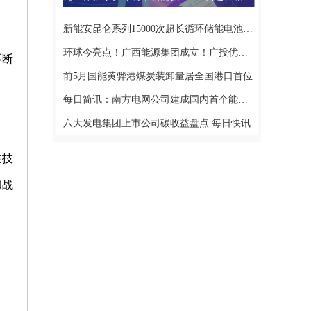
新能安昆仑系列15000次超长循环储能电池亮相SNEC
环球今亮点！广西能源集团成立！广投优化整合内部能源板块
不断
前5月国能黄骅港煤炭装卸量居全国港口首位
每日简讯：南方电网公司建成国内首个能源消费侧企业碳排放监测平台
六大发电集团上市公司碳收益盘点 每日快讯
在技
和战