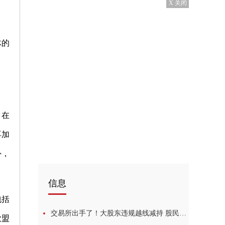
X 关闭
体的
，在
再加
外，
信息
包括
交易所出手了！大股东违规越线减持 股民炸锅 世界快消息
欧盟