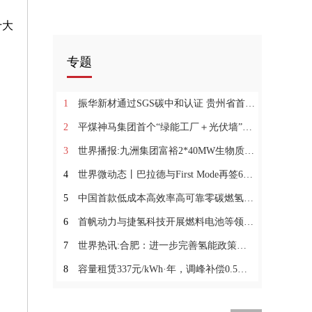
十大
专题
1
振华新材通过SGS碳中和认证 贵州省首家正极材料“零碳工厂”诞生-速读
2
平煤神马集团首个“绿能工厂＋光伏墙”项目开工
3
世界播报:九洲集团富裕2*40MW生物质热电联产项目2#机组并网发电成功
4
世界微动态丨巴拉德与First Mode再签60台矿卡燃料电池模组订单
5
中国首款低成本高效率高可靠零碳燃氢发电动力系统点火成功 报资讯
6
首帆动力与捷氢科技开展燃料电池等领域合作 世界新消息
7
世界热讯:合肥：进一步完善氢能政策保障 拓宽应用领域
8
容量租赁337元/kWh·年，调峰补偿0.5元/kWh！吉林省新型储能建设实施方案（试行）（征求意见稿）发布 焦点速读