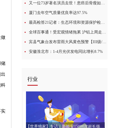
又一位73岁著名演员去世！患癌后骨瘦如柴，最后露面照曝光让人唏嘘
厦门去年空气质量优良率达97.5%
最高检答21记者：生态环境和资源保护检察公益诉讼呈现“四最”
全球百事通！受宏观情绪拖累 沪铝上周走势偏弱
位做
宾县气象台发布雷雨大风黄色预警【III级/较重】【2023-06-05】|今日讯
安徽淮北市：1-4月光伏发电同比增长8.7%
用储
能出
行业
能科
事实
【世界独家】专访｜新能安15000次超长循环储能电池技术“解读”