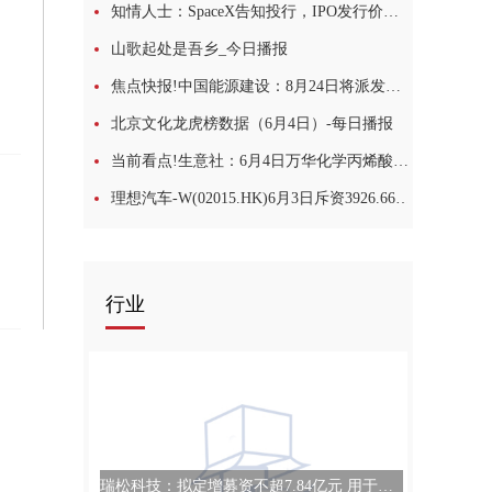
知情人士：SpaceX告知投行，IPO发行价维持每股135美元不变 焦点
山歌起处是吾乡_今日播报
焦点快报!中国能源建设：8月24日将派发股息0.0312元/股
北京文化龙虎榜数据（6月4日）-每日播报
当前看点!生意社：6月4日万华化学丙烯酸华北报价下调
理想汽车-W(02015.HK)6月3日斥资3926.66万港元回购66.4万股-每日关注
行业
瑞松科技：拟定增募资不超7.84亿元 用于高精高速六轴机器人产业化项目等 消息