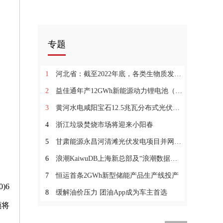
专题
1
河北省：截至2022年底，各类生物质发电装机容量总计约2191MW
2
益佳通年产12GWh新能源动力锂电池（一期）项目投产
3
黄河水电咸阳宝石12.5兆瓦分布式光伏项目并网发电
4
浙江垃圾焚烧市场将迎来小阳春
5
甘肃能源永昌河清滩光伏发电项目并网发电
6
浪潮KaiwuDB上海新总部及“浪潮数据库产业联合实验室”落成
7
恒运首条2GWh新型储能产品生产线投产
)6
8
缓解油价压力 团油App成为车主首选
额将