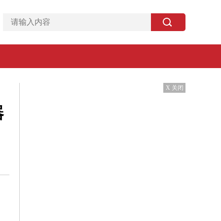
X 关闭
器