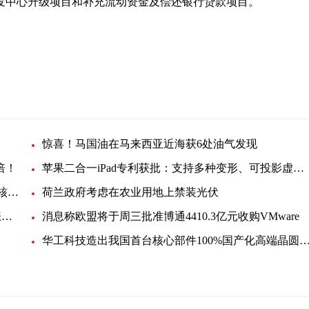
发中心升级项目和补充流动资金及偿还银行贷款项目。
惊喜！马国油在马来西亚近海获6处油气发现
倍！
苹果二合一iPad专利获批：支持多种变形、可投影虚拟键盘
韩国反排海团队与日本民众共同举行集会 反对强推核污染水排海
荷兰政府考虑在农业用地上禁装光伏
EIA月度展望：美国明年底产油量将小幅提升，看涨未来油价
消息称欧盟将于周三批准博通4410.3亿元收购VMware
华工科技造出我国首台核心部件100%国产化高端晶圆激光切