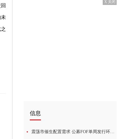
X 关闭
交回
的未
或之
信息
震荡市催生配置需求 公募FOF单周发行环比增175% 焦点讯息