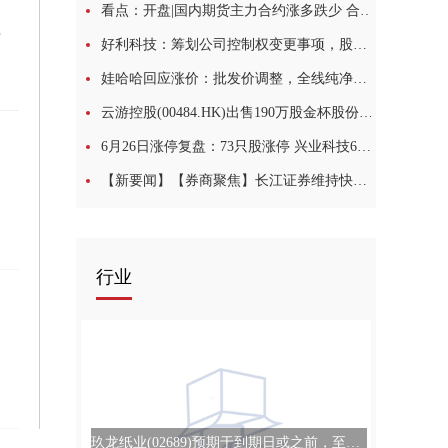
看点：开盘|国内期货主力合约涨多跌少 合成橡胶跌超2%
割设备
好利科技：筹划公司控制权变更事项，股票停牌_焦点快播
娃哈哈回应涨价：批发价调整，全线纯净水终端零售价不变|每日视讯
云游控股(00484.HK)出售190万股金杯股份 套现约658.1万元|观察
6月26日涨停复盘：73只股涨停 兴业科技6连板 今日视点
【新要闻】【券商聚焦】长江证券维持快手-W(01024)“买入”评级 指AI技术赋能主业
行业
玖龙纸业(02689)预期于到期日或之前，至少99.9%的尚未赎回4亿美元优先永续资本证券总额将获有效交回