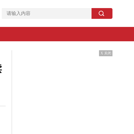
X 关闭
赎