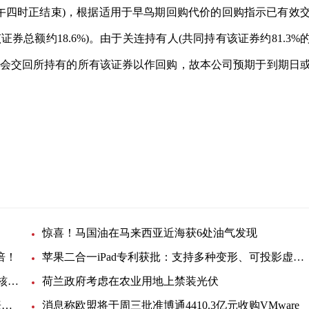
间下午四时正结束)，根据适用于早鸟期回购代价的回购指示已有效
券总额约18.6%)。由于关连持有人(共同持有该证券约81.3%
方会交回所持有的所有该证券以作回购，故本公司预期于到期日
。
惊喜！马国油在马来西亚近海获6处油气发现
倍！
苹果二合一iPad专利获批：支持多种变形、可投影虚拟键盘
韩国反排海团队与日本民众共同举行集会 反对强推核污染水排海
荷兰政府考虑在农业用地上禁装光伏
EIA月度展望：美国明年底产油量将小幅提升，看涨未来油价
消息称欧盟将于周三批准博通4410.3亿元收购VMware