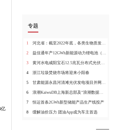
专题
1
河北省：截至2022年底，各类生物质发电装机容量总计约2191MW
2
益佳通年产12GWh新能源动力锂电池（一期）项目投产
3
黄河水电咸阳宝石12.5兆瓦分布式光伏项目并网发电
4
浙江垃圾焚烧市场将迎来小阳春
5
甘肃能源永昌河清滩光伏发电项目并网发电
6
浪潮KaiwuDB上海新总部及“浪潮数据库产业联合实验室”落成
7
恒运首条2GWh新型储能产品生产线投产
4亿
8
缓解油价压力 团油App成为车主首选