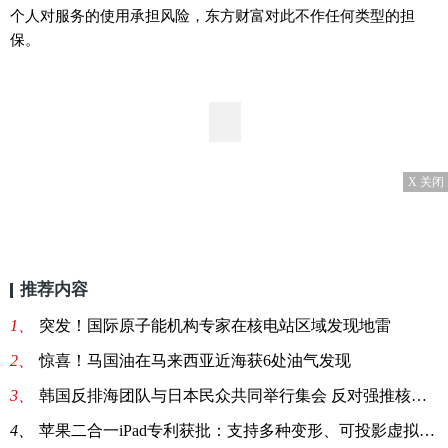
个人对服务的使用承担风险，东方财富对此不作任何类型的担
保。
X 关闭
推荐内容
1、
突发！国际原子能机构专家在核电站区域发现地雷
2、
惊喜！马国油在马来西亚近海获6处油气发现
3、
韩国反排海团队与日本民众共同举行集会 反对强推核污染水排海
4、
苹果二合一iPad专利获批：支持多种变形、可投影虚拟键盘