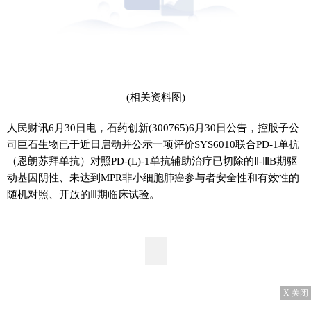
(相关资料图)
人民财讯6月30日电，石药创新(300765)6月30日公告，控股子公
司巨石生物已于近日启动并公示一项评价SYS6010联合PD-1单抗
（恩朗苏拜单抗）对照PD-(L)-1单抗辅助治疗已切除的Ⅱ-ⅢB期驱
动基因阴性、未达到MPR非小细胞肺癌参与者安全性和有效性的
随机对照、开放的Ⅲ期临床试验。
X 关闭