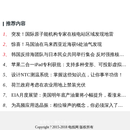
推荐内容
1、
突发！国际原子能机构专家在核电站区域发现地雷
2、
惊喜！马国油在马来西亚近海获6处油气发现
3、
韩国反排海团队与日本民众共同举行集会 反对强推核污染水排海
4、
苹果二合一iPad专利获批：支持多种变形、可投影虚拟键盘
5、
设计NTC测温系统：掌握这些知识点，让你事半功倍！
6、
荷兰政府考虑在农业用地上禁装光伏
7、
EIA月度展望：美国明年底产油量将小幅提升，看涨未来油价
8、
为高频应用选晶振：相位噪声的概念，你必须深入了解一下！
备案号： 豫ICP备2021032478号-1
Copyright ? 2015-2018 电线网 版权所有