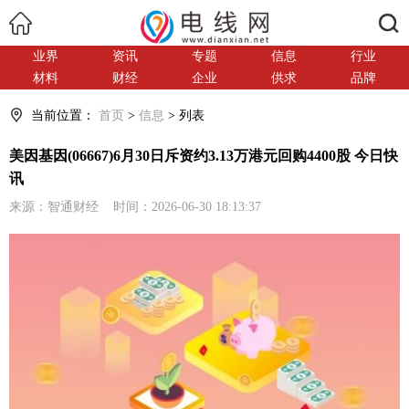
搜索
业界
资讯
专题
信息
行业
材料
财经
企业
供求
品牌
当前位置：
首页
>
信息
> 列表
美因基因(06667)6月30日斥资约3.13万港元回购4400股 今日快
讯
来源：智通财经 时间：2026-06-30 18:13:37