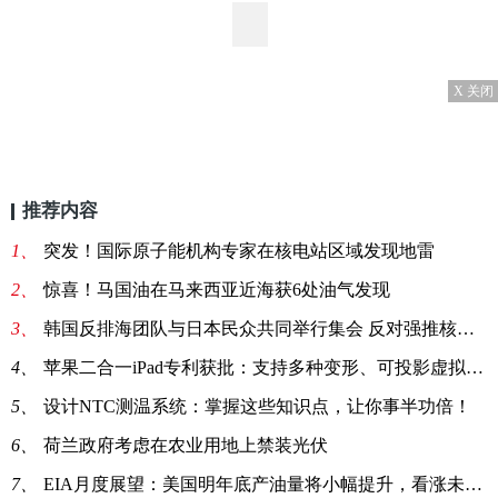
X 关闭
推荐内容
1、
突发！国际原子能机构专家在核电站区域发现地雷
2、
惊喜！马国油在马来西亚近海获6处油气发现
3、
韩国反排海团队与日本民众共同举行集会 反对强推核污染水排海
4、
苹果二合一iPad专利获批：支持多种变形、可投影虚拟键盘
5、
设计NTC测温系统：掌握这些知识点，让你事半功倍！
6、
荷兰政府考虑在农业用地上禁装光伏
7、
EIA月度展望：美国明年底产油量将小幅提升，看涨未来油价