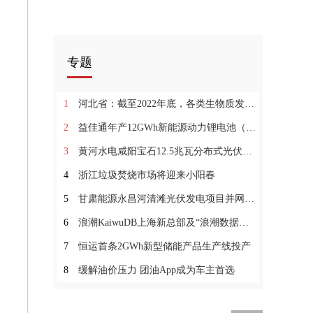
专题
1
河北省：截至2022年底，各类生物质发电装机容量总计约2191MW
2
益佳通年产12GWh新能源动力锂电池（一期）项目投产
3
黄河水电咸阳宝石12.5兆瓦分布式光伏项目并网发电
4
浙江垃圾焚烧市场将迎来小阳春
5
甘肃能源永昌河清滩光伏发电项目并网发电
6
浪潮KaiwuDB上海新总部及“浪潮数据库产业联合实验室”落成
7
恒运首条2GWh新型储能产品生产线投产
8
缓解油价压力 团油App成为车主首选