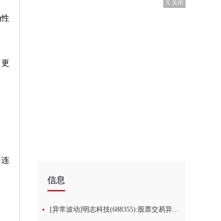
X 关闭
确性
，更
日连
信息
[异常波动]明志科技(688355):股票交易异常波动的更正公告