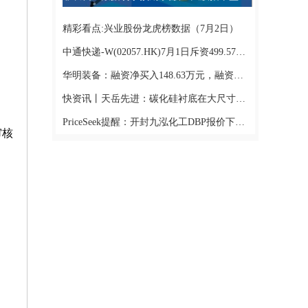
精彩看点:兴业股份龙虎榜数据（7月2日）
中通快递-W(02057.HK)7月1日斥资499.57万美元回购21.78万股_资讯
华明装备：融资净买入148.63万元，融资余额3.42亿元
快资讯丨天岳先进：碳化硅衬底在大尺寸化、高效率应用方向有较好发展空间 正围绕该方向持续优化产品布局
PriceSeek提醒：开封九泓化工DBP报价下调100元/吨
审核