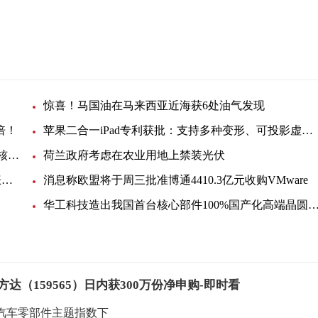
惊喜！马国油在马来西亚近海获6处油气发现
倍！
苹果二合一iPad专利获批：支持多种变形、可投影虚拟键盘
韩国反排海团队与日本民众共同举行集会 反对强推核污染水排海
荷兰政府考虑在农业用地上禁装光伏
EIA月度展望：美国明年底产油量将小幅提升，看涨未来油价
消息称欧盟将于周三批准博通4410.3亿元收购VMware
华工科技造出我国首台核心部件100%国产化高端晶圆激光切
（159565）日内获300万份净申购-即时看
证汽车零部件主题指数下