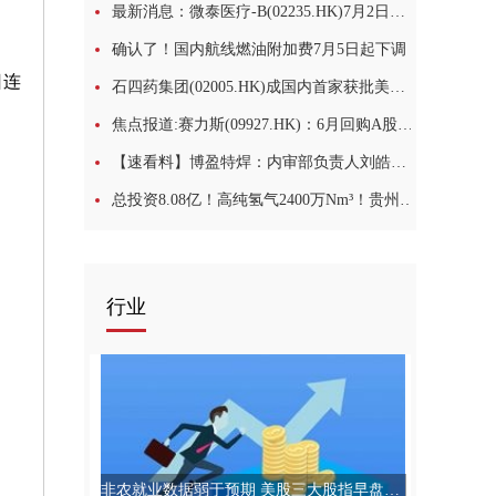
最新消息：微泰医疗-B(02235.HK)7月2日斥资16.82万港元回购2.3万股
确认了！国内航线燃油附加费7月5日起下调
日连
石四药集团(02005.HK)成国内首家获批美索巴莫片企业-视讯
焦点报道:赛力斯(09927.HK)：6月回购A股股份251.71万股
【速看料】博盈特焊：内审部负责人刘皓辞任
总投资8.08亿！高纯氢气2400万Nm³！贵州钢焦一体化项目正式投产_今日观点
行业
非农就业数据弱于预期 美股三大股指早盘走高