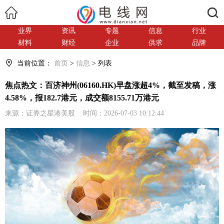
搜索
业界
资讯
专题
信息
行业
材料
财经
企业
供求
品牌
当前位置：
首页
>
信息
> 列表
焦点热文：百济神州(06160.HK)早盘涨超4%，截至发稿，涨
4.58%，报182.7港元，成交额8155.71万港元
来源：证券之星港美股 时间：2026-07-03 10:12:44