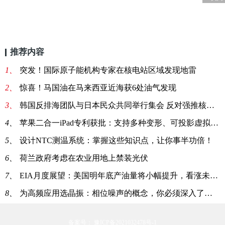
推荐内容
1、
突发！国际原子能机构专家在核电站区域发现地雷
2、
惊喜！马国油在马来西亚近海获6处油气发现
3、
韩国反排海团队与日本民众共同举行集会 反对强推核污染水排海
4、
苹果二合一iPad专利获批：支持多种变形、可投影虚拟键盘
5、
设计NTC测温系统：掌握这些知识点，让你事半功倍！
6、
荷兰政府考虑在农业用地上禁装光伏
7、
EIA月度展望：美国明年底产油量将小幅提升，看涨未来油价
8、
为高频应用选晶振：相位噪声的概念，你必须深入了解一下！
备案号： 豫ICP备2021032478号-1