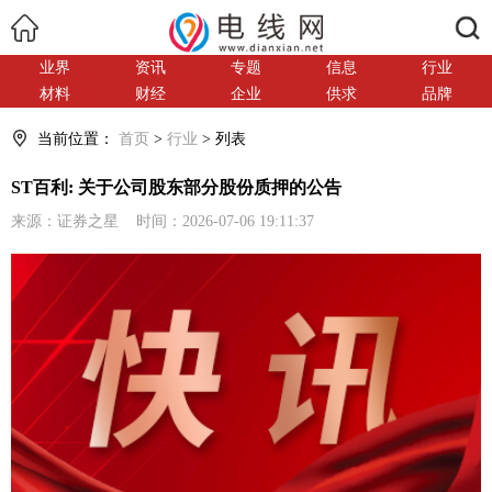
搜索
业界
资讯
专题
信息
行业
材料
财经
企业
供求
品牌
当前位置：
首页
>
行业
> 列表
ST百利: 关于公司股东部分股份质押的公告
来源：证券之星 时间：2026-07-06 19:11:37