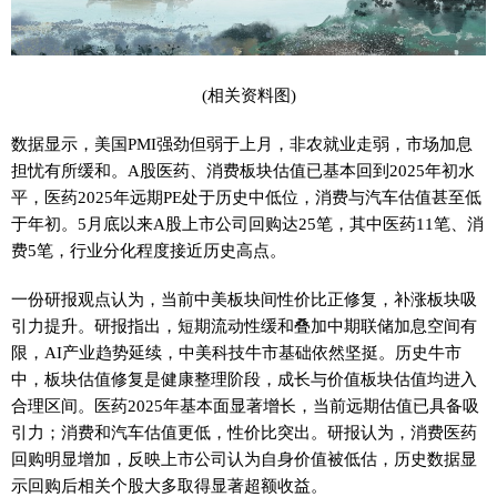
(相关资料图)
数据显示，美国PMI强劲但弱于上月，非农就业走弱，市场加息
担忧有所缓和。A股医药、消费板块估值已基本回到2025年初水
平，医药2025年远期PE处于历史中低位，消费与汽车估值甚至低
于年初。5月底以来A股上市公司回购达25笔，其中医药11笔、消
费5笔，行业分化程度接近历史高点。
一份研报观点认为，当前中美板块间性价比正修复，补涨板块吸
引力提升。研报指出，短期流动性缓和叠加中期联储加息空间有
限，AI产业趋势延续，中美科技牛市基础依然坚挺。历史牛市
中，板块估值修复是健康整理阶段，成长与价值板块估值均进入
合理区间。医药2025年基本面显著增长，当前远期估值已具备吸
引力；消费和汽车估值更低，性价比突出。研报认为，消费医药
回购明显增加，反映上市公司认为自身价值被低估，历史数据显
示回购后相关个股大多取得显著超额收益。