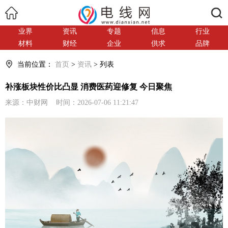
搜索
业界
资讯
专题
信息
行业
材料
财经
企业
供求
品牌
当前位置：
首页
>
资讯
> 列表
补涨板块性价比凸显 消费医药迎修复 今日聚焦
来源：中财网 时间：2026-07-06 11:21:47