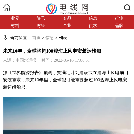
搜索
业界
资讯
专题
信息
行业
材料
财经
企业
供求
品牌
当前位置：
首页
>
信息
> 列表
未来10年，全球将超100艘海上风电安装运维船
来源：中国水运报 时间：2022-05-16 17:06:31
据《世界能源报告》预测，要满足计划建设或在建海上风电项目
安装需求，未来10年里，全球很可能需要超过100艘海上风电安
装运维船只。