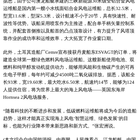
据悉，由子公司澳龙船艇承建的三峡新能源30米级全铝合金风电
运维船是国内第一艘小水线面铝合金风电运维船，总长32.5米，
型宽11.6米，型深5.3米，设计航速不小于20节，具有快速
性
、耐
波
性
等优势。该船采用喷泵作为主推进，配合单手柄矢量控制系
统，并配套首侧推以及船首的凸点顶靠设计，有力提升了风塔顶
靠作业的成功率和运维效率，
大大
拓宽了作业窗口期。
此外，土耳其造船厂Cemre宣布接获丹麦船东ESVAGT的订单，将
建造全球第一艘绿色燃料风电场运维船。这艘新船使用电池、双
燃料和纯甲醇发动机提供动力，能够用风能和生物碳产生的可再
生电子甲醇，每年约可减少4500吨二氧化碳排放。据悉，该船全
长93米，宽19.60米，最大吃水6.50米，航速约14节，能够为124
人提供住宿，将为世界上最大的海上风电场——英国东海岸
Hornsea 2风电场服务。
“随着科技的不断进步和发展，低碳燃料运维船将成为今后的造船
趋势，这样才能真正实现海上风电‘智慧运维、绿色发展’的目
标，也能为行业降本带来新思路和新方式。”张宏洲说。
(本文综合自中国能源报、中商网、人民微看点、江龙船艇、中国