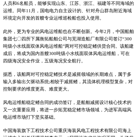
人员和6名船员，能够实现山东、江苏、浙江、福建等不同海域的
运维。同年11月，国电电力自主设计的、针对舟山群岛附
近
海域
环境定向开发的首艘专业运维巡检船也投入使用。
此外，更为专业的风电运维船也在不断创新。今年2月，中国船舶
集团七〇四所下属衡拓船舶公司与芜湖造船厂有限公司签订“300
吨级小水线面双体风电运维船”两对可控稳定鳍供货合同。该船建
成后，将成为国内首艘300吨级小水线面双体风电运维船，可在
四级海况安全作业，五级海况安全航行。
据悉，该船两对可控稳定鳍技术是减摇领域的长期难点，属于多
输入多输出欠驱动系统;相较于减摇鳍，其流体机理模型复杂，对
控制要求的维度更高、难度更大。
风电运维船稳定鳍合同的成功签订，是船舶减摇设计核心技术的
又一次重要应用，将进一步拓宽稳定鳍市场领域，为进军高端风
电运维市场打下坚实基础。
中国海装旗下工程技术公司重庆海装风电工程技术有限公司海上