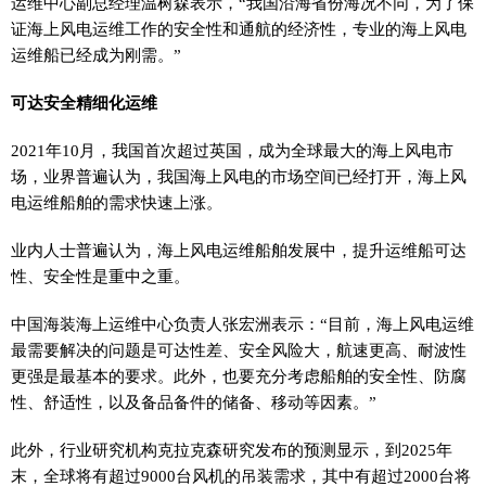
运维中心副总经理温树森表示，“我国沿海省份海况不同，为了保
证海上风电运维工作的安全
性
和通航的经济
性
，专业的海上风电
运维船已经成为刚需。”
可达安全精细化运维
2021年10月，我国首次超过英国，成为全球最大的海上风电市
场，业界普遍认为，我国海上风电的市场空间已经打开，海上风
电运维船舶的需求快速上涨。
业内人士普遍认为，海上风电运维船舶发展中，提升运维船可达
性
、安全
性
是重中之重。
中国海装海上运维中心负责人张宏洲表示：“目前，海上风电运维
最需要解决的问题是可达
性
差、安全风险大，航速更高、耐波
性
更强是最基本的要求。此外，也要充分考虑船舶的安全
性
、防腐
性
、舒适
性
，以及备品备件的储备、移动等因素。”
此外，行业研究机构克拉克森研究发布的预测显示，到2025年
末，全球将有超过9000台风机的吊装需求，其中有超过2000台将