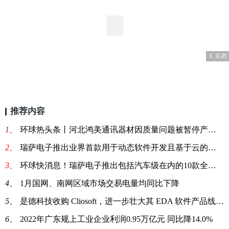
X 关闭
推荐内容
1、
环球热头条丨河北鸿美通讯器材因质量问题被暂停产品中标资格1年
2、
瑞萨电子推出业界首款用于动态软件开发且基于云的系统开发工具Quick-Connect Studio
3、
环球快消息！瑞萨电子推出包括汽车级在内的10款全新成功产品组合
4、
1月国网、南网区域市场交易电量均同比下降
5、
是德科技收购 Cliosoft，进一步壮大其 EDA 软件产品线-焦点热讯
6、
2022年广东规上工业企业利润0.95万亿元 同比降14.0%