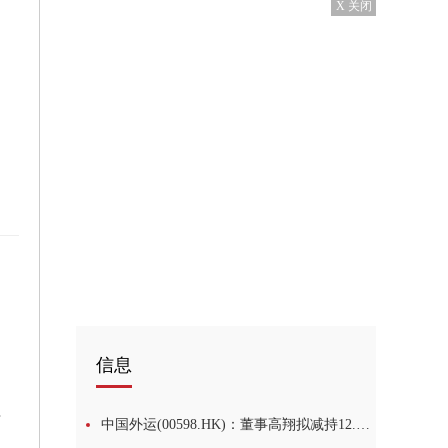
X 关闭
信息
割设备
中国外运(00598.HK)：董事高翔拟减持12.74万股A股