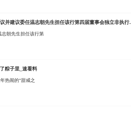
即时焦点：贵州银行(06199.HK)
任温志朝先生担任该行第
了粽子里_速看料
年热闹的“甜咸之