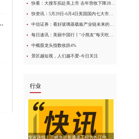
快看：大搜车拟赴美上市 去年营收下降28.6%近三年持续亏损
快资讯：5月29日-6月4日美国国内七大市场标准级棉花均价较前周下跌0.71美分/磅
公布，董事会经审议并建议委任温志朝先生担任该行第四届董事会独立非执行董事
中信证券：看好玻璃基载板产业链未来的发展及投资机会 今日报
每日速讯：美丽中国行丨“小熊友”每天吃些啥？专属食谱揭秘
中概股龙头指数收跌4%
景区越短视，人们越不爱-今日关注
行业
专家连线丨三峡水运新通道工程为长江中游地区打开对外开放空间