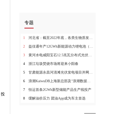
专题
1
河北省：截至2022年底，各类生物质发电装机容量总计约2191MW
2
益佳通年产12GWh新能源动力锂电池（一期）项目投产
3
黄河水电咸阳宝石12.5兆瓦分布式光伏项目并网发电
4
浙江垃圾焚烧市场将迎来小阳春
5
甘肃能源永昌河清滩光伏发电项目并网发电
6
浪潮KaiwuDB上海新总部及“浪潮数据库产业联合实验室”落成
7
恒运首条2GWh新型储能产品生产线投产
。投
8
缓解油价压力 团油App成为车主首选