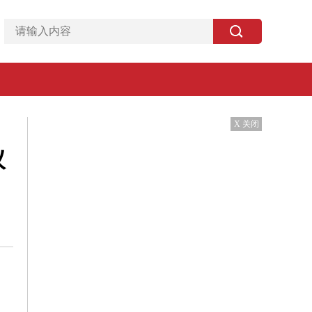
X 关闭
议