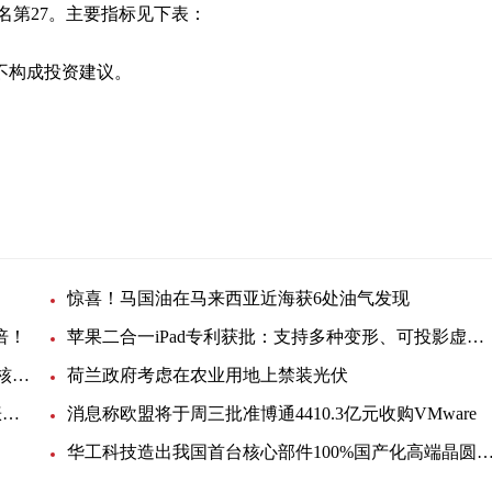
排名第27。主要指标见下表：
不构成投资建议。
惊喜！马国油在马来西亚近海获6处油气发现
倍！
苹果二合一iPad专利获批：支持多种变形、可投影虚拟键盘
韩国反排海团队与日本民众共同举行集会 反对强推核污染水排海
荷兰政府考虑在农业用地上禁装光伏
EIA月度展望：美国明年底产油量将小幅提升，看涨未来油价
消息称欧盟将于周三批准博通4410.3亿元收购VMware
华工科技造出我国首台核心部件100%国产化高端晶圆激光切