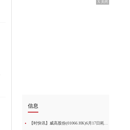
X 关闭
割设备
信息
【时快讯】威高股份(01066.HK)6月17日耗资98.73万港元回购30.84万股