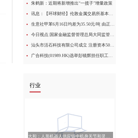
朱鹤新：近期将新增推出“一揽子”增量政策
讯息：【环球财经】伦敦金属交易所基本金属16日普遍上涨
生意社甲苯6月16日均差为35.50元/吨 由正向扩大转为缩小|当前热点
今日视点:国家金融监督管理总局大同监管分局核准杨泽林左云县长青村镇银行有限责任公司董事任职资格
汕头市活石科技有限公司成立 注册资本50万人民币 每日热讯
广合科技(01989.HK)选举彭镜辉担任职工董事
行业
大和：人形机器人供应链中机身关节和灵巧手执行器最具投资可操作性 最看好拓普集团(601689.SH)等