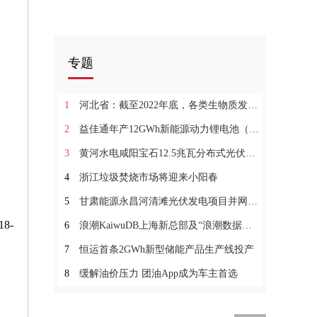
专题
1
河北省：截至2022年底，各类生物质发电装机容量总计约2191MW
2
益佳通年产12GWh新能源动力锂电池（一期）项目投产
3
黄河水电咸阳宝石12.5兆瓦分布式光伏项目并网发电
4
浙江垃圾焚烧市场将迎来小阳春
5
甘肃能源永昌河清滩光伏发电项目并网发电
8-
6
浪潮KaiwuDB上海新总部及“浪潮数据库产业联合实验室”落成
7
恒运首条2GWh新型储能产品生产线投产
8
缓解油价压力 团油App成为车主首选