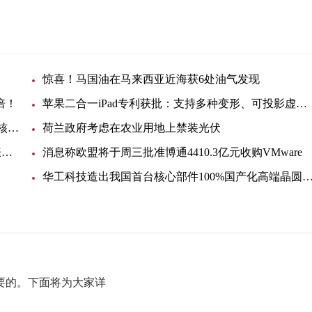
惊喜！马国油在马来西亚近海获6处油气发现
倍！
苹果二合一iPad专利获批：支持多种变形、可投影虚拟键盘
韩国反排海团队与日本民众共同举行集会 反对强推核污染水排海
荷兰政府考虑在农业用地上禁装光伏
EIA月度展望：美国明年底产油量将小幅提升，看涨未来油价
消息称欧盟将于周三批准博通4410.3亿元收购VMware
华工科技造出我国首台核心部件100%国产化高端晶圆激光切
要的。下面将为大家详