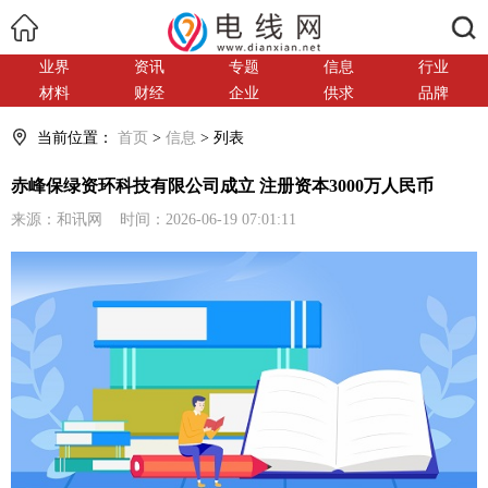
搜索
业界
资讯
专题
信息
行业
材料
财经
企业
供求
品牌
当前位置：
首页
>
信息
> 列表
赤峰保绿资环科技有限公司成立 注册资本3000万人民币
来源：和讯网 时间：2026-06-19 07:01:11