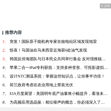
X 关闭
推荐内容
1、
突发！国际原子能机构专家在核电站区域发现地雷
2、
惊喜！马国油在马来西亚近海获6处油气发现
3、
韩国反排海团队与日本民众共同举行集会 反对强推核污染水排海
4、
苹果二合一iPad专利获批：支持多种变形、可投影虚拟键盘
5、
设计NTC测温系统：掌握这些知识点，让你事半功倍！
6、
荷兰政府考虑在农业用地上禁装光伏
7、
EIA月度展望：美国明年底产油量将小幅提升，看涨未来油价
8、
为高频应用选晶振：相位噪声的概念，你必须深入了解一下！