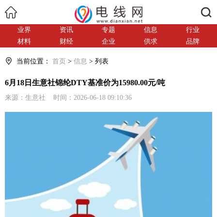
搜索
业界
资讯
专题
信息
行业
材料
财经
企业
供求
品牌
当前位置：
首页
>
信息
> 列表
6月18日生意社锦纶DTY基准价为15980.00元/吨
来源：生意社 时间：2026-06-18 09:10:36