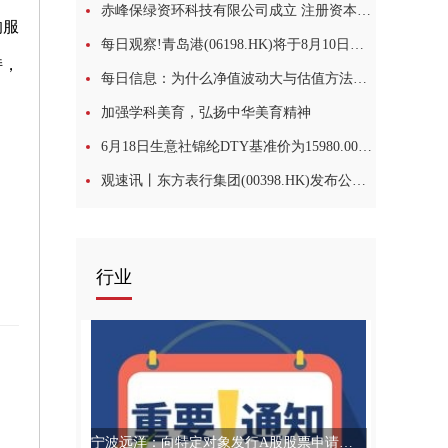
赤峰保绿资环科技有限公司成立 注册资本3000万人民币
的服
每日观察!青岛港(06198.HK)将于8月10日派发末期股息每10股1.988元
持，
每日信息：为什么净值波动大与估值方法有关？
加强学科美育，弘扬中华美育精神
6月18日生意社锦纶DTY基准价为15980.00元/吨
观速讯丨东方表行集团(00398.HK)发布公告，该公司将于2026年10月28日派发特别股息每股0.123港元
行业
宁波远洋：向特定对象发行A股股票申请获上交所审核通过