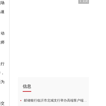
X 关闭
现场
迅速
，动
老师
银行
香，
还为
信息
邮储银行临沂市北城支行举办高端客户端午包粽子联谊活动
通交