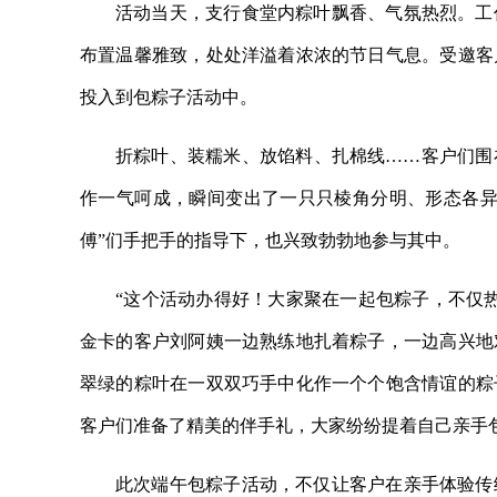
活动当天，支行食堂内粽叶飘香、气氛热烈。工
布置温馨雅致，处处洋溢着浓浓的节日气息。受邀客
投入到包粽子活动中。
折粽叶、装糯米、放馅料、扎棉线……客户们围
作一气呵成，瞬间变出了一只只棱角分明、形态各异
傅”们手把手的指导下，也兴致勃勃地参与其中。
“这个活动办得好！大家聚在一起包粽子，不仅
金卡的客户刘阿姨一边熟练地扎着粽子，一边高兴地
翠绿的粽叶在一双双巧手中化作一个个饱含情谊的粽
客户们准备了精美的伴手礼，大家纷纷提着自己亲手
此次端午包粽子活动，不仅让客户在亲手体验传