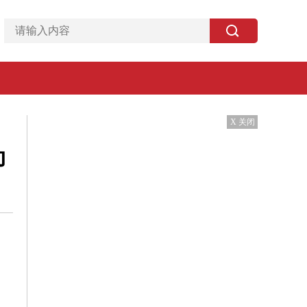
X 关闭
动