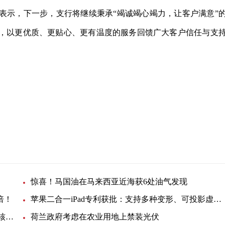
表示，下一步，支行将继续秉承“竭诚竭心竭力，让客户满意”
，以更优质、更贴心、更有温度的服务回馈广大客户信任与支
惊喜！马国油在马来西亚近海获6处油气发现
倍！
苹果二合一iPad专利获批：支持多种变形、可投影虚拟键盘
韩国反排海团队与日本民众共同举行集会 反对强推核污染水排海
荷兰政府考虑在农业用地上禁装光伏