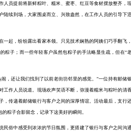
作人员提前将新鲜粽叶、糯米、蜜枣、红豆等食材摆放整齐，
户陆续到场，大家围桌而立、兴致盎然，在工作人员的引导下
在一起，纷纷露出看家本领。只见技术娴熟的阿姨们巧手翻飞
的粽子；而一些年轻客户虽然包粽子的手法略显生疏，但在“
热闹，还让我们找到了以前老街坊邻里的感觉。”一位持有邮储
对工作人员说道。现场欢声笑语不断，弥漫着糯米与粽叶的清
子，传递着邮储银行与客户之间的深厚情谊。活动最后，支行
包的粽子合影留念，记录下这美好的瞬间。
统民俗中感受到浓浓的节日氛围，更搭建了银行与客户之间沟