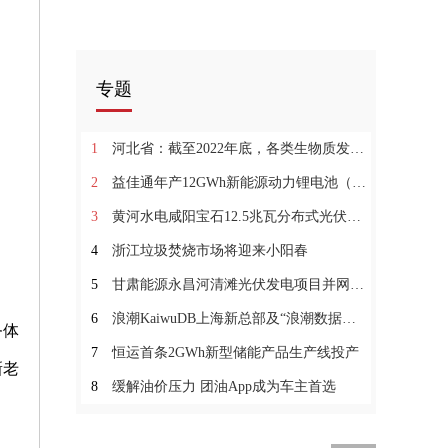
专题
1
河北省：截至2022年底，各类生物质发电装机容量总计约2191MW
2
益佳通年产12GWh新能源动力锂电池（一期）项目投产
3
黄河水电咸阳宝石12.5兆瓦分布式光伏项目并网发电
4
浙江垃圾焚烧市场将迎来小阳春
5
甘肃能源永昌河清滩光伏发电项目并网发电
6
浪潮KaiwuDB上海新总部及“浪潮数据库产业联合实验室”落成
务体
7
恒运首条2GWh新型储能产品生产线投产
新老
8
缓解油价压力 团油App成为车主首选