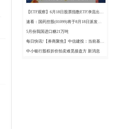
【ETF观察】6月18日股票指数ETF净流出123.71亿元|焦点速讯
割设备
速看：国药控股(01099)将于8月18日派发末期股息每股0.69元
5月份我国进口糖21万吨
每日快讯!【券商聚焦】中信建投：当前基本面边际压力仍在，有望助推债市适度偏强
中小银行股权折价拍卖难觅接盘方 新消息