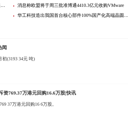
EIA月度展望：美国明年底产油量将小幅提升，看涨未来油价
消息称欧盟将于周三批准博通4410.3亿元收购VMware
华工科技造出我国首台核心部件100%国产化高端晶圆激光切
热闻
3193 34元 吨)
斥资769.37万港元回购16.6万股|快讯
769 37万港元回购16 6万股。