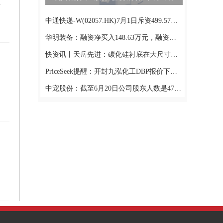
割设备
中通快递-W(02057.HK)7月1日斥资499.57万美元回购21.78万股_资讯
华明装备：融资净买入148.63万元，融资余额3.42亿元
快资讯丨天岳先进：碳化硅衬底在大尺寸化、高效率应用方向有较好发展空间 正围绕该方向持续优化产品布局
PriceSeek提醒：开封九泓化工DBP报价下调100元/吨
中宠股份：截至6月20日公司股东人数是47243 新动态