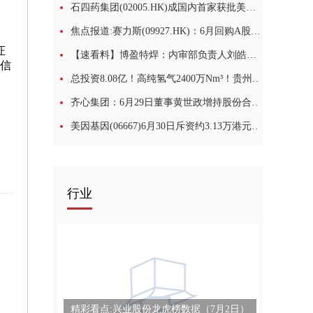
石四药集团(02005.HK)成国内首家获批美索巴莫片企业-视讯
焦点报道:赛力斯(09927.HK)：6月回购A股股份251.71万股
证
【速看料】博盈特焊：内审部负责人刘皓辞任
中信
总投资8.08亿！高纯氢气2400万Nm³！贵州钢焦一体化项目正式投产_今日观点
齐心集团：6月29日董事黄世政增持股份合计2000股_每日热文
美因基因(06667)6月30日斥资约3.13万港元回购4400股 今日快讯
行业
精彩看点:兴业股份龙虎榜数据（7月2日）