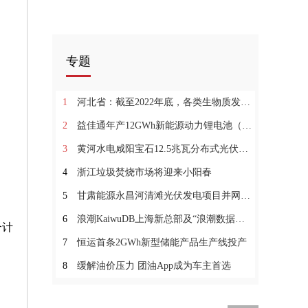
专题
1
河北省：截至2022年底，各类生物质发电装机容量总计约2191MW
2
益佳通年产12GWh新能源动力锂电池（一期）项目投产
3
黄河水电咸阳宝石12.5兆瓦分布式光伏项目并网发电
4
浙江垃圾焚烧市场将迎来小阳春
5
甘肃能源永昌河清滩光伏发电项目并网发电
6
浪潮KaiwuDB上海新总部及“浪潮数据库产业联合实验室”落成
合计
7
恒运首条2GWh新型储能产品生产线投产
8
缓解油价压力 团油App成为车主首选