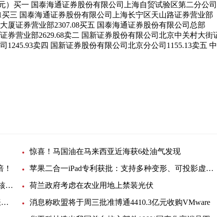
元）买一 国泰海通证券股份有限公司上海自贸试验区第二分公司
02.21买三 国泰海通证券股份有限公司上海长宁区天山路证券营业部
信大厦证券营业部2307.08买五 国泰海通证券股份有限公司总部
路证券营业部2629.68卖二 国新证券股份有限公司北京中关村大街
1245.93卖四 国新证券股份有限公司北京分公司1155.13卖五 
营
惊喜！马国油在马来西亚近海获6处油气发现
倍！
苹果二合一iPad专利获批：支持多种变形、可投影虚拟键盘
韩国反排海团队与日本民众共同举行集会 反对强推核污染水排海
荷兰政府考虑在农业用地上禁装光伏
EIA月度展望：美国明年底产油量将小幅提升，看涨未来油价
消息称欧盟将于周三批准博通4410.3亿元收购VMware