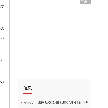
X 关闭
成交
买入
8万
元。
6万
信息
确认了！国内航线燃油附加费7月5日起下调