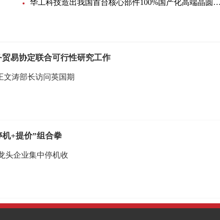
华工科技造出我国首台核心部件100%国产化高端晶圆激光切
务贸易协定联合可行性研究工作
王文涛部长访问英国期
停机+提价”组合拳
龙头企业集中停机收