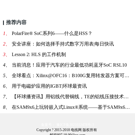
推荐内容
1、
PolarFire® SoC系列6——什么是HSS？
2、
安全讲座：如何选择手持式数字万用表|每日快讯
3、
Lesson 2: HLS 的工作机制
4、
当前消息！应用于汽车的行业最低功耗蓝牙SoC RSL10
5、
全球看点：Xilinx@OFC16：B100G复用转发器方案可扩展至400G光传输
6、
用于电磁炉应用的IGBT|环球最资讯
7、
【环球播资讯】用铝线代替铜线，TE的铝线压接技术让车辆更轻、排放更少！
8、
在SAM9x6上玩转嵌入式Linux®系统——基于SAM9x6板卡的Linux内核修改（2/4）
备案号： 豫ICP备2021032478号-3
Copyright ? 2015-2018 电线网 版权所有