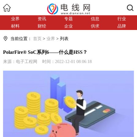
搜索
业界
资讯
专题
信息
行业
材料
财经
企业
供求
品牌
当前位置：
首页
>
业界
> 列表
PolarFire® SoC系列6——什么是HSS？
来源：电子工程网 时间：2022-12-01 08:06:18