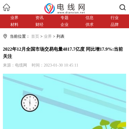
搜索
业界
资讯
专题
信息
行业
材料
财经
企业
供求
品牌
当前位置：
首页
>
业界
> 列表
2022年12月全国市场交易电量4817.7亿度 同比增17.9%:当前
关注
来源：电缆网 时间：2023-01-30 10:45:11