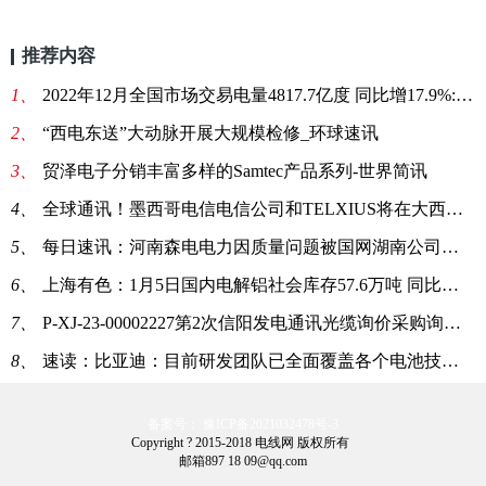
推荐内容
1、
2022年12月全国市场交易电量4817.7亿度 同比增17.9%:当前关注
2、
“西电东送”大动脉开展大规模检修_环球速讯
3、
贸泽电子分销丰富多样的Samtec产品系列-世界简讯
4、
全球通讯！墨西哥电信电信公司和TELXIUS将在大西洋和太平洋之间架起桥梁
5、
每日速讯：河南森电电力因质量问题被国网湖南公司暂停产品中标6个月
6、
上海有色：1月5日国内电解铝社会库存57.6万吨 同比降20万吨:要闻
7、
P-XJ-23-00002227第2次信阳发电通讯光缆询价采购询价公告 每日热点
8、
速读：比亚迪：目前研发团队已全面覆盖各个电池技术路线
备案号： 豫ICP备2021032478号-3
Copyright ? 2015-2018 电线网 版权所有
邮箱897 18 09@qq.com