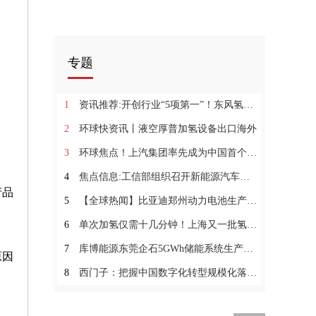
专题
1
资讯推荐:开创行业“5项第一”！东风氢舟大湾区示范运营全面启航
2
环球快资讯丨液空厚普加氢设备出口海外
3
环球焦点！上汽集团率先成为中国首个新能源汽车海外市场“双百万辆企业”
4
焦点信息:工信部组织召开新能源汽车动力电池回收利用工作座谈会
产品
5
【全球热闻】比亚迪郑州动力电池生产线项目环评公示 计划投资80亿元
6
单次加氢仅需十几分钟！上海又一批氢能源公交车落地_报资讯
7
库博能源东莞企石5GWh储能系统生产基地投产_环球速讯
原因
8
西门子：把握中国数字化转型规模化落地的高速发展期|世界热闻