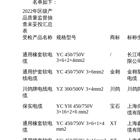
名单如下：
2022年区级产
品质量监督抽
查未妥投汇总
表
受检产品名称
规格型号
商标
标称
通用橡套软电
YC 450/750V
/
长江
3×6+2×4mm2
缆
限公
通用护套软电
YC 450/750V 3×6mm2
金翱
金翱
线电缆
电缆
川鸽牌电线电
YZ 300/500V 3×4mm2
川鸽
川鸽
缆
保实电缆
YC YH 450/750V
宝石
上海
3×16+2×6 mm2
缆有
通用橡套软电
YC 450/750V 3×6+1×4
XT
上海
mm2
缆
缆有