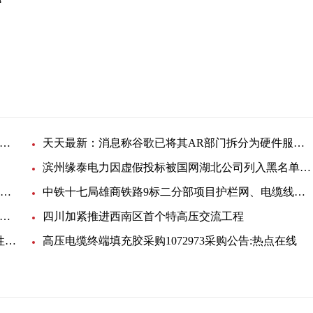
软电缆
产品质量监督
庆涪陵区：19批次电缆产品抽查结果送达未妥投_视讯
天天最新：消息称谷歌已将其AR部门拆分为硬件服务和生态系统两大团队
滨州缘泰电力因虚假投标被国网湖北公司列入黑名单3年
英国JDR电缆公司PETROGAS TRANSPORTATION 签订脐带管合同
中铁十七局雄商铁路9标二分部项目护栏网、电缆线询价 环球今日讯
州普安科技被国网甘肃公司暂停产品中标资格6个月 当前视讯
四川加紧推进西南区首个特高压交流工程
天天视讯！泰开电缆高分子事业部高压聚乙烯、线性低密度聚乙烯竞价
高压电缆终端填充胶采购1072973采购公告:热点在线