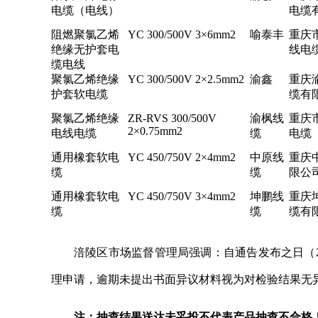
电缆（电线）
电缆
阻燃聚氯乙烯
YC 300/500V 3×6mm2
喻泰丰
重庆
绝缘无护套电
线电
缆电线
聚氯乙烯绝缘
YC 300/500V 2×2.5mm2
渝鑫
重庆
护套软电缆
缆有
聚氯乙烯绝缘
ZR-RVS 300/500V
渝枫线
重庆
2×0.75mm2
电线电缆
缆
电缆
通用橡套软电
YC 450/750V 2×4mm2
中原线
重庆
缆
缆
限公
通用橡套软电
YC 450/750V 3×4mm2
坤鹏线
重庆
缆
缆
缆有
涪陵区市场监督管理局强调：自通告发布之日（2
理申请，逾期未提出书面异议材料视为对检验结果无
注：抽查结果送达未妥投不代表产品抽查不合格