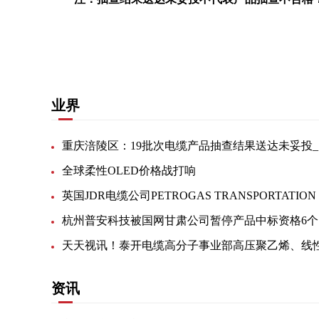
关键词：
电线电缆
有限公司
聚氯乙烯绝缘
橡套
业界
重
全球柔性OLED价格战打响
杭
资讯