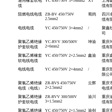
通用橡套软电
YC 450/750V 3×16mm2
XT
上海
缆
缆有
阻燃电线电缆
ZB-BV 450/750V
蜀鸽
四川
2.5mm2
缆有
电线电缆
YC 450/750V 3×4mm2
/
聚鑫
司
聚氯乙烯绝缘
YC-RVV 300/500V
坤渝
重庆
2×6mm2
护套软电缆
缆有
聚氯乙烯橡套
YC 450/750V 2×2.5mm2
鑫渝
重庆
软电线电缆
缆有
电线电缆
YC 450/750V 2×4mm2
/
重庆
限公
聚氯乙烯绝缘
ZR-RVS 450/750V
云辉
重庆
2×2.5mm2
电缆（电线）
电缆
聚氯乙烯绝缘
ZR-RVV 300/500V
渝川
重庆
3×1.5mm2
护套软电缆
缆有
聚氯乙烯绝缘
YC 450/750V 2×1.5mm2
渝创
重庆