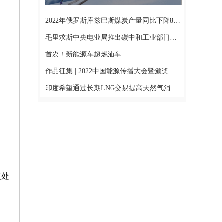
2022年俄罗斯库兹巴斯煤炭产量同比下降8% 出口下降14%|世界今日讯
毛里求斯中央电业局推出碳中和工业部门可再生能源计划
首次！新能源车超燃油车
作品征集 | 2022中国能源传播大会暨颁奖盛典:速看
印度希望通过长期LNG交易提高天然气消费-快讯
议处