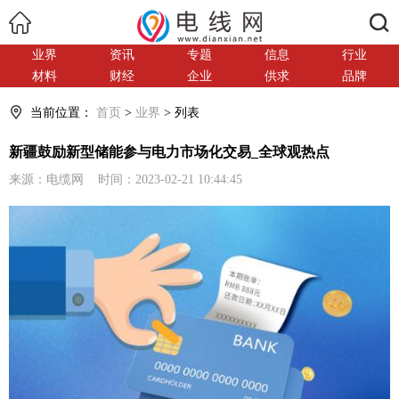
搜索
业界
资讯
专题
信息
行业
材料
财经
企业
供求
品牌
当前位置：
首页
>
业界
> 列表
新疆鼓励新型储能参与电力市场化交易_全球观热点
来源：电缆网 时间：2023-02-21 10:44:45