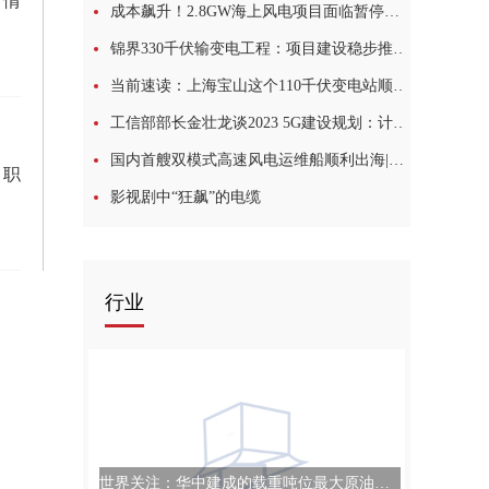
计情
成本飙升！2.8GW海上风电项目面临暂停风险
锦界330千伏输变电工程：项目建设稳步推进 确保5月底投产送电|天天观焦点
当前速读：上海宝山这个110千伏变电站顺利送电
工信部部长金壮龙谈2023 5G建设规划：计划新建60万个5G基站
国内首艘双模式高速风电运维船顺利出海|环球关注
。职
影视剧中“狂飙”的电缆
行业
世界关注：华中建成的载重吨位最大原油船“长祥洲”轮在汉离厂