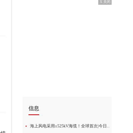
X 关闭
信息
海上风电采用±525kV海缆！全球首次|今日快看