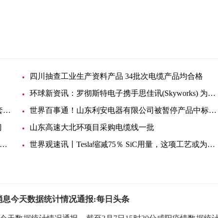
四川抽查工业生产资料产品 34批次电缆产品均合格
环球新资讯：罗彻斯特电子携手思佳讯(Skyworks) 为客户提供持续的产品支持，覆盖未停产及停产元器件
中铁大桥局五公司燕矶长江大桥YJTJ-2标项目部橡套电缆材料一批询价单
世界百事通！山东利安电器有限公司被暂停产品中标资格3个月
门
山东高速大北环项目采购电缆线一批
津汇亚塑业科技有限公司被暂停产品中标资格3个月-微资讯
世界观速讯丨Tesla缩减75％ SiC用量，这项工艺或为关键！
消息今天数据统计情况通报:每日头条