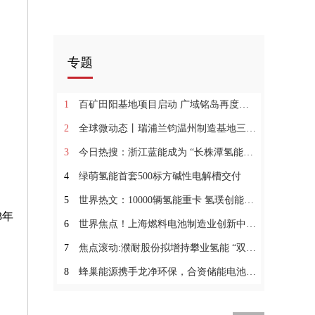
专题
1
百矿田阳基地项目启动 广域铭岛再度打造铝行业绿色低碳转型标杆 世界时讯
2
全球微动态丨瑞浦兰钧温州制造基地三期项目开工暨扩产50GWh签约仪式落成！
3
今日热搜：浙江蓝能成为 “长株潭氢能产业技术创新联合体”共同发起单位
4
绿萌氢能首套500标方碱性电解槽交付
5
世界热文：10000辆氢能重卡 氢璞创能与晋南钢铁达成战略合作
3年
6
世界焦点！上海燃料电池制造业创新中心建设方案通过专家评审
7
焦点滚动:濮耐股份拟增持攀业氢能 “双高耐材大佬”要“进军”氢能产业
8
蜂巢能源携手龙净环保，合资储能电池项目龙岩开工_世界观热点