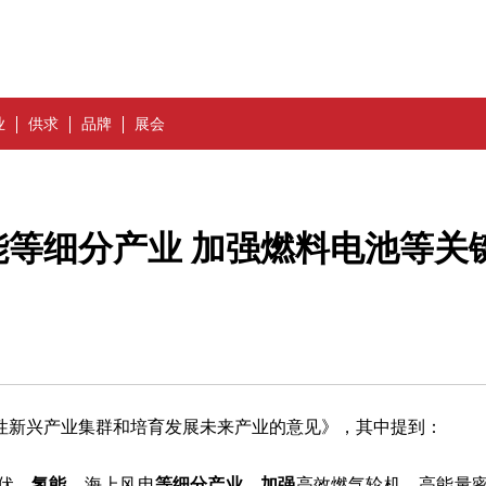
业
供求
品牌
展会
等细分产业 加强燃料电池等关
性新兴产业集群和培育发展未来产业的意见》，其中提到：
伏、
氢能
、海上风电
等细分产业
，
加强
高效燃气轮机、高能量