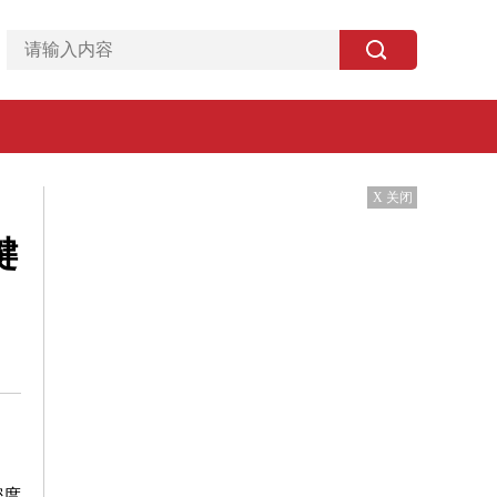
X 关闭
键
密度