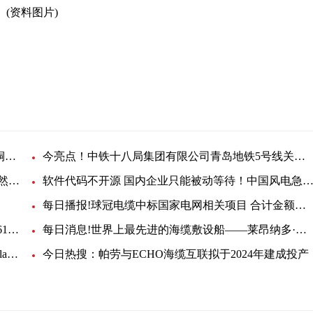
(资料图片)
燃气轮机
快消息！中铁五局二公司武汉地铁12号线项目采购铜芯电缆线
今亮点！中铁十八局集团有限公司青岛地铁5号线关于采购电缆线的询价单
每日速递：三公司-阜南县农业废弃物沼气与生物天然气开发利用EPC项目-仪表电缆项目采购公告
软件代码不开源 国内企业只能被动等待！中国风电急需核心技
每日播报!球冠电缆中标国家电网相关项目 合计金额约2.52亿元
热点聚焦：工信部：截至4月末我国已建成5G基站161.5万个
每日消息!世界上最先进的海缆敷设船——莱昂纳多·达·芬奇
每日看点!佛得角成功接入欧洲-拉美首条海缆系统EllaLink
今日热搜：帕劳与ECHO海缆互联拟于2024年建成投产