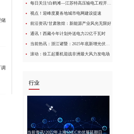
每日关注!白鹤滩—江苏特高压输电工程开展故障试验
视点！迎峰度夏各地城市电网建设提速
型储
前沿资讯!甘肃敦煌：新能源产业风光无限好
通讯！西藏今年计划外送电力22亿千瓦时
当前热讯：浙江诸暨：2025年底新增光伏装机500MW，配储10%
滚动：徐工起重机迎战非洲最大风力发电场
可调
行业
当前资讯!2022年上海SNEC光伏展延期日期：2022年12月27-29日