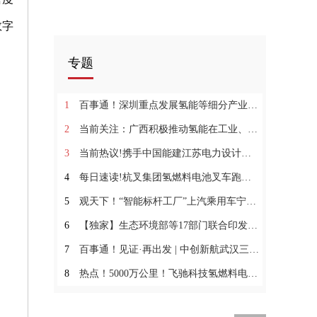
数字
。
专题
1
百事通！深圳重点发展氢能等细分产业 加强燃料电池等关键核心技术攻关
2
当前关注：广西积极推动氢能在工业、交通、发电等领域的应用！
3
当前热议!携手中国能建江苏电力设计院 中天海外首个大型储能项目签约
4
每日速读!杭叉集团氢燃料电池叉车跑出推广应用“加速度”
5
观天下！“智能标杆工厂”上汽乘用车宁德基地第400,000台整车下线！
6
【独家】生态环境部等17部门联合印发《国家适应气候变化战略2035》
7
百事通！见证·再出发 | 中创新航武汉三期项目开工
8
热点！5000万公里！飞驰科技氢燃料电池汽车总行驶里程创新高!