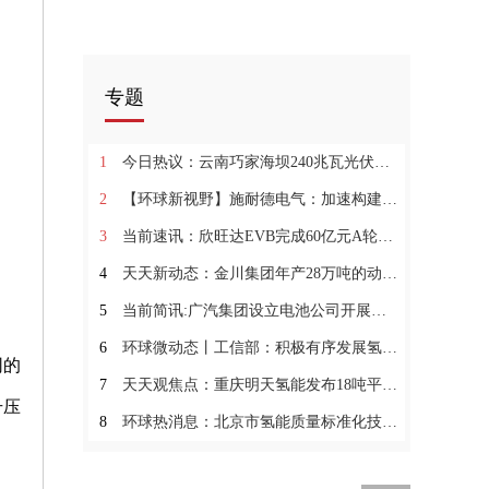
专题
1
今日热议：云南巧家海坝240兆瓦光伏电站并网发电
2
【环球新视野】施耐德电气：加速构建新能源“电气动脉”，推进能源绿色低碳发展
3
当前速讯：欣旺达EVB完成60亿元A轮融资，凡卓资本担任财务顾问
4
天天新动态：金川集团年产28万吨的动力电池用硫酸镍产品提升项目开工建设
5
当前简讯:广汽集团设立电池公司开展自主电池产业化建设 量产电芯、模组以及 PACK 系统
6
环球微动态丨工信部：积极有序发展氢能源 加快研发氢储能/燃料电池等新型电池
网的
7
天天观焦点：重庆明天氢能发布18吨平台两款全新车型
升压
8
环球热消息：北京市氢能质量标准化技术委员会成立 骥翀氢能当选为首批委员