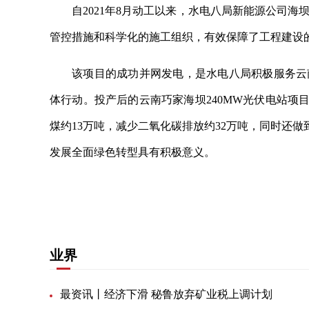
自2021年8月动工以来，水电八局新能源公司
管控措施和科学化的施工组织，有效保障了工程建设
该项目的成功并网发电，是水电八局积极服务云
体行动。投产后的云南巧家海坝240MW光伏电站项
煤约13万吨，减少二氧化碳排放约32万吨，同时还做
发展全面绿色转型具有积极意义。
关键词：
并网发电
水电八局
稳步推进
最短时间
业界
最资讯丨经济下滑 秘鲁放弃矿业税上调计划