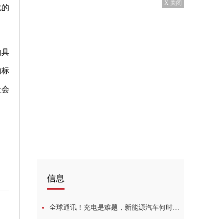
X 关闭
化的
的具
约标
社会
信息
全球通讯！充电是难题，新能源汽车何时出得了城、下得了乡？