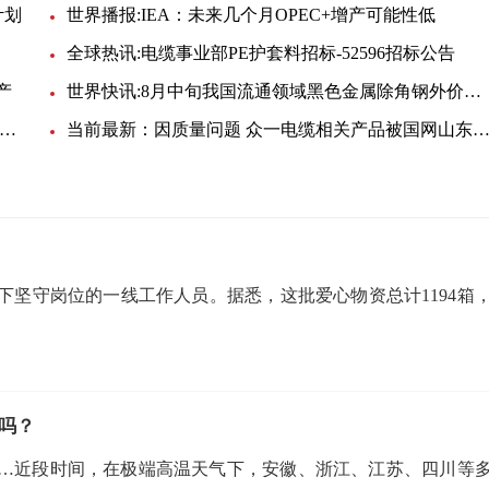
计划
世界播报:IEA：未来几个月OPEC+增产可能性低
全球热讯:电缆事业部PE护套料招标-52596招标公告
产
世界快讯:8月中旬我国流通领域黑色金属除角钢外价格均下跌
球看热讯：高价高温高用电 不堪重负 日本选择重返核电
当前最新：因质量问题 众一电缆相关产品被国网山东电力暂停中标资格
坚守岗位的一线工作人员。据悉，这批爱心物资总计1194箱
吗？
…近段时间，在极端高温天气下，安徽、浙江、江苏、四川等