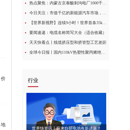
热点聚焦：内蒙古京泰酸刺沟电厂1000千伏送出工程开工
今日关注：市值千亿的新能源汽车市场，线缆材料的需求会给弹性体行业带来新的风口？
【世界新视野】连续9小时！世界首条35kV公里级超导电缆完成大负荷试验
要闻速递：电缆名称简写大全（适合收藏）
1年
天天快看点丨线缆挤压型和挤管型工艺差距
全球今日报丨国内110kV热塑性聚丙烯绝缘电力电缆通过见证试验
，价
行业
多地
世界快资讯丨蔚来自研电池有新进展？