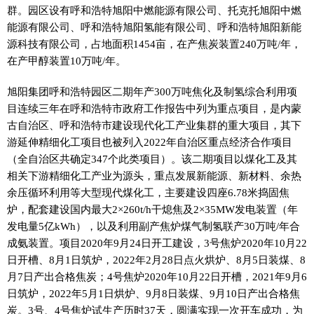
群。园区设有呼和浩特旭阳中燃能源有限公司、托克托旭阳中燃
能源有限公司、呼和浩特旭阳氢能有限公司、呼和浩特旭阳新能
源科技有限公司，占地面积1454亩，在产焦炭装置240万吨/年，
在产甲醇装置10万吨/年。
旭阳集团呼和浩特园区二期年产300万吨焦化及制氢综合利用项
目连续三年在呼和浩特市政府工作报告中列为重点项目，是内蒙
古自治区、呼和浩特市建设现代化工产业集群的重大项目，其下
游延伸精细化工项目也被列入2022年自治区重点经济合作项目
（全自治区共确定347个此类项目）。该二期项目以煤化工及其
相关下游精细化工产业为源头，重点发展新能源、新材料、余热
余压循环利用等大型现代煤化工，主要建设四座6.78米捣固焦
炉，配套建设国内最大2×260t/h干熄焦及2×35MW发电装置（年
发电量5亿kWh），以及利用副产焦炉煤气制氢联产30万吨/年合
成氨装置。项目2020年9月24日开工建设，3号焦炉2020年10月22
日开槽、8月1日筑炉，2022年2月28日点火烘炉、8月5日装煤、8
月7日产出合格焦炭；4号焦炉2020年10月22日开槽，2021年9月6
日筑炉，2022年5月1日烘炉、9月8日装煤、9月10日产出合格焦
炭。3号、4号焦炉试生产历时37天，圆满实现一次开车成功，为