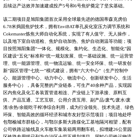
后续达产达效并加速建成投产5号和6号焦炉奠定了坚实基础。
该二期项目是旭阳集团首次采用全球最先进的德国蒂森克虏伯
6.78米捣固焦炉技术，拥有EnviBAT单孔炭化室压力调节系统和
Cokemaster炼焦大师自动化系统，实现了有人值守、无人操作，
以及地下室自动巡检、焦炉自动加热、焦炉自动测温等功能；项
目按照旭阳集团“一体化、规模化、集约化、生态化、智能化”园
区建设“五化”标准和“统一规划发展、统一基础设施、统一运营管
理、统一能源管理、统一物流运输、统一安全环保、统一研发创
新”园区管理“七统一”模式建设，拥有“六大中心”（生产控制中
心、能源管理中心、动力中心、物流中心、创新研发中心、生活
服务中心），具备完整的产业链条，可生产40余种产品，实现园
区内焦化及化工各装置管道相连、产业链上下游承接、原料互
供、产品互通、工艺互联、公用介质互用、副产品/废气/废水/废
渣/余热/余能吃干榨净综合利用，成为行业领先、技术先进、绿色
环保、智能高效的循环经济和城市友好型示范项目；项目地处呼
包鄂榆城市群核心，‍‍与鄂尔多斯大路煤化工基地隔河相望，配有
公司铁路运输线及火车敞车集装箱两用翻车机，拟增建26公里园
区铁路专用线已列为自治区十四五规划项目，届时公司铁运物流