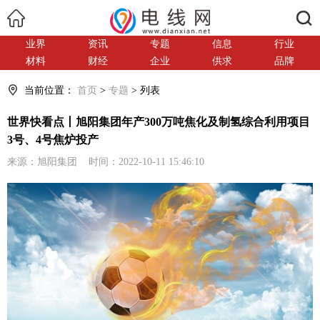
搜索
业界
资讯
专题
信息
行业
材料
财经
企业
供求
品牌
当前位置：
首页
>
专题
> 列表
世界快看点丨旭阳集团年产300万吨焦化及制氢综合利用项目
3号、4号焦炉投产
来源：旭阳集团 时间：2022-10-11 15:46:10