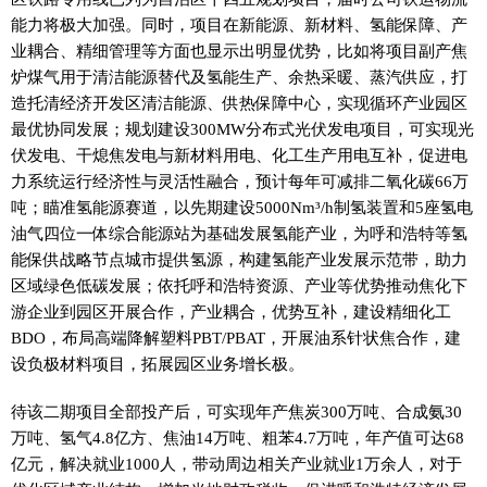
能力将极大加强。同时，项目在新能源、新材料、氢能保障、产
业耦合、精细管理等方面也显示出明显优势，比如将项目副产焦
炉煤气用于清洁能源替代及氢能生产、余热采暖、蒸汽供应，打
造托清经济开发区清洁能源、供热保障中心，实现循环产业园区
最优协同发展；规划建设300MW分布式光伏发电项目，可实现光
伏发电、干熄焦发电与新材料用电、化工生产用电互补，促进电
力系统运行经济性与灵活性融合，预计每年可减排二氧化碳66万
吨；瞄准氢能源赛道，以先期建设5000Nm³/h制氢装置和5座氢电
油气四位一体综合能源站为基础发展氢能产业，为呼和浩特等氢
能保供战略节点城市提供氢源，构建氢能产业发展示范带，助力
区域绿色低碳发展；依托呼和浩特资源、产业等优势推动焦化下
游企业到园区开展合作，产业耦合，优势互补，建设精细化工
BDO，布局高端降解塑料PBT/PBAT，开展油系针状焦合作，建
设负极材料项目，拓展园区业务增长极。
待该二期项目全部投产后，可实现年产焦炭300万吨、合成氨30
万吨、氢气4.8亿方、焦油14万吨、粗苯4.7万吨，年产值可达68
亿元，解决就业1000人，带动周边相关产业就业1万余人，对于