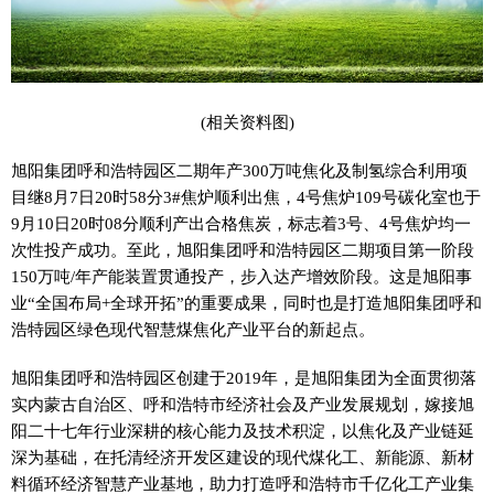
(相关资料图)
旭阳集团呼和浩特园区二期年产300万吨焦化及制氢综合利用项
目继8月7日20时58分3#焦炉顺利出焦，4号焦炉109号碳化室也于
9月10日20时08分顺利产出合格焦炭，标志着3号、4号焦炉均一
次性投产成功。至此，旭阳集团呼和浩特园区二期项目第一阶段
150万吨/年产能装置贯通投产，步入达产增效阶段。这是旭阳事
业“全国布局+全球开拓”的重要成果，同时也是打造旭阳集团呼和
浩特园区绿色现代智慧煤焦化产业平台的新起点。
旭阳集团呼和浩特园区创建于2019年，是旭阳集团为全面贯彻落
实内蒙古自治区、呼和浩特市经济社会及产业发展规划，嫁接旭
阳二十七年行业深耕的核心能力及技术积淀，以焦化及产业链延
深为基础，在托清经济开发区建设的现代煤化工、新能源、新材
料循环经济智慧产业基地，助力打造呼和浩特市千亿化工产业集