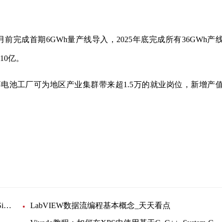
3月前完成首期6GWh量产线导入，2025年底完成所有36GWh产
10亿。
电池工厂可为地区产业集群带来超1.5万的就业岗位，新增产
市委
区委书记
基于单光子雪崩二极管（SPADs）/硅光电倍增管（SiPMs）技术激光雷达方案 每日播报
LabVIEW数据流编程基本概念_天天看点