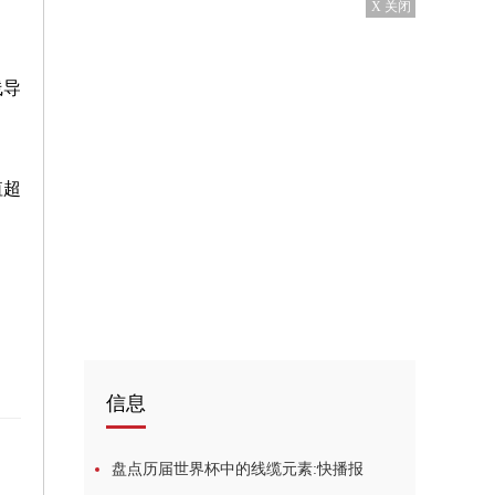
X 关闭
线导
值超
信息
盘点历届世界杯中的线缆元素:快播报