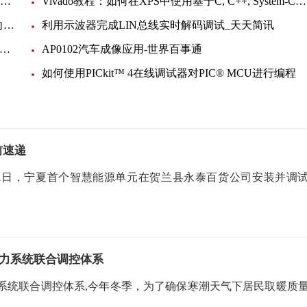
micochipDIRECT新手入门教程（四）：器件编程 环球百事通
Vivado教程：如何在XPS中使用基于C, C++, System-C 的Pcores IP:当前快播
R&S®SMBV100A矢量信号发生器，立足现在，面向未来|环球新要闻
利用示波器完成LIN总线实时解码调试_天天简讯
微头条丨功能安全系列教程4——实现功能安全的工具和资源（eWorkshop）
AP0102汽车成像应用-世界百事通
如何使用PICkit™ 4在线调试器对PIC® MCU进行编程
前速递
月1日，宁夏首个智慧能源单元在贺兰县永泰百货公司安装并调
力系统联合调控体系
系统联合调控体系,今年冬季，为了确保寒潮天气下居民取暖质