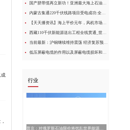
国产脐带缆再立新功！亚洲最大海上石油生产平台建成投用
内蒙古集通220千伏线路项目受电成功:全球即时
【天天播资讯】海上平价元年，风机市场重新洗牌
西藏110千伏新能源送出工程全线贯通_世界独家
当前最新：沪铜继续维持震荡 经济复苏预期料持续支撑
低压屏蔽电缆的作用以及屏蔽电缆损坏和预防方法-全球讯息
试成
行业
量，
普京：对俄罗斯石油限价将扰乱世界能源市场 天天时讯