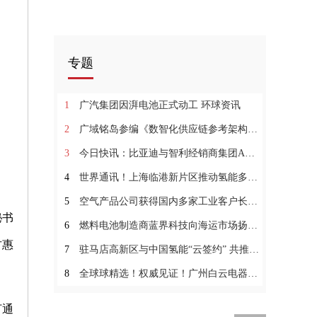
专题
1
广汽集团因湃电池正式动工 环球资讯
2
广域铭岛参编《数智化供应链参考架构》标准正式发布_每日精选
3
今日快讯：比亚迪与智利经销商集团ASTARA达成战略合作并携汉唐车型亮相
4
世界通讯！上海临港新片区推动氢能多元化应用 氢储能将是探索重点
5
空气产品公司获得国内多家工业客户长期液氢供应合同|每日快看
秘书
6
燃料电池制造商蓝界科技向海运市场扬帆起航
古惠
7
驻马店高新区与中国氢能“云签约” 共推氢能产业发展
8
全球球精选！权威见证！广州白云电器设备通过Intertek ASTA目击试验
打通